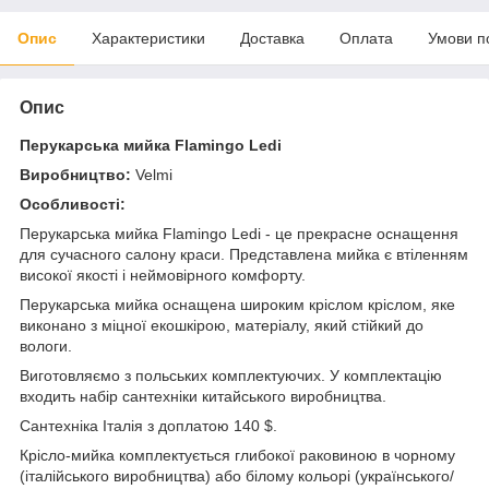
Опис
Характеристики
Доставка
Оплата
Умови п
Опис
Перукарська мийка Flamingo Ledi
Виробництво:
Velmi
Особливості:
Перукарська мийка Flamingo Ledi - це прекрасне оснащення
для сучасного салону краси. Представлена мийка є втіленням
високої якості і неймовірного комфорту.
Перукарська мийка оснащена широким кріслом кріслом, яке
виконано з міцної екошкірою, матеріалу, який стійкий до
вологи.
Виготовляємо з польських комплектуючих. У комплектацію
входить набір сантехніки китайського виробництва.
Сантехніка Італія з доплатою 140 $.
Крісло-мийка комплектується глибокої раковиною в чорному
(італійського виробництва) або білому кольорі (українського/