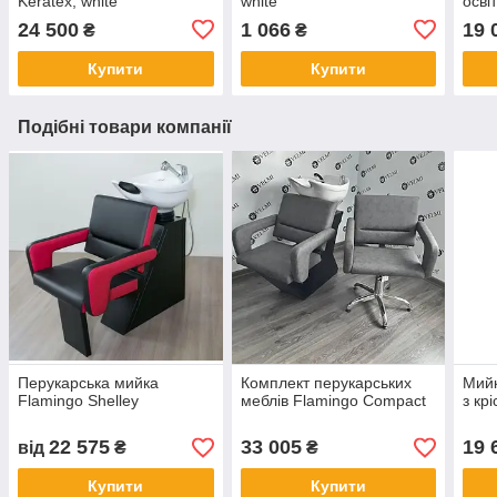
Keratex, white
white
осві
24 500
1 066
19 
₴
₴
Купити
Купити
Подібні товари компанії
Перукарська мийка
Комплект перукарських
Мийк
Flamingo Shelley
меблів Flamingo Compact
з кр
22 575
33 005
19 
від
₴
₴
Купити
Купити