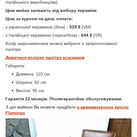
італійського виробництва).
Ціна мийки залежить від вибору кераміки
Ціна за курсом на день оплати:
з української керамікою (біла) -
529 $
(VM)
з італійської керамікою (чорна/біла)
- 644 $
(VR)
Колір шкірозамінника можна вибрати із запропонованої
палітри.
Дивитися колірну палітру кожзамом
Габарити:
Довжина: 110 см;
Ширина: 62 см;
Висота: 95 см;
Гарантія 12 місяців. Післягарантійне обслуговування.
З цієї мийкою Ви можете придбати
п
арикмахерское крісло
Flamingo