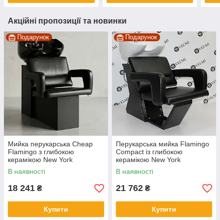
Акційні пропозиції та новинки
Подарунок
Подарунок
Мийка перукарська Cheap
Перукарська мийка Flamingo
Flamingo з глибокою
Compact із глибокою
керамікою New York
керамікою New York
В наявності
В наявності
18 241
21 762
₴
₴
Купити
Купити