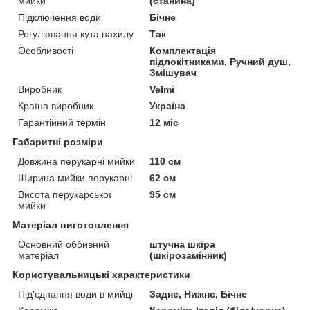
мийки
(станина)
Підключення води
Бічне
Регулювання кута нахилу
Так
Особливості
Комплектація
підлокітниками, Ручний душ,
Змішувач
Виробник
Velmi
Країна виробник
Україна
Гарантійний термін
12 міс
Габаритні розміри
Довжина перукарні мийки
110 см
Ширина мийки перукарні
62 см
Висота перукарської
95 см
мийки
Матеріал виготовлення
Основний оббивний
штучна шкіра
матеріал
(шкірозамінник)
Користувальницькі характеристики
Під'єднання води в мийці
Заднє, Нижнє, Бічне