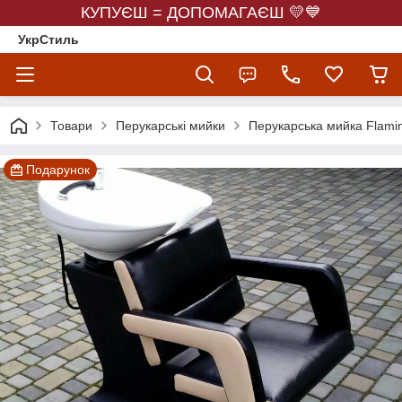
КУПУЄШ = ДОПОМАГАЄШ 💛💙
УкрСтиль
Товари
Перукарські мийки
Перукарська мийка Flami
Подарунок