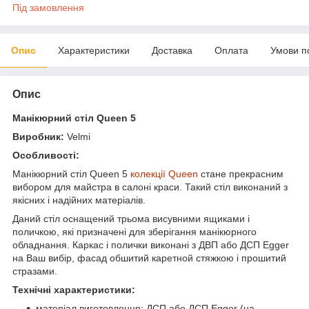
Під замовлення
Опис
Характеристики
Доставка
Оплата
Умови п
Опис
Манікюрний стіл Queen 5
Виробник:
Velmi
Особливості:
Манікюрний стіл Queen 5
колекції Queen
стане прекрасним
вибором для майстра в
салоні краси. Такий стіл виконаний з
якісних і надійних матеріалів.
Даний стіл оснащений трьома висувними ящиками і
поличкою, які призначені для зберігання манікюрного
обладнання. Каркас і полички виконані з ДВП або ДСП Egger
на Ваш вибір,
фасад обшитий каретной стяжкою і прошитий
стразами.
Технічні характеристики:
матеріал виготовлення: ДСП або ДСП Egger (на