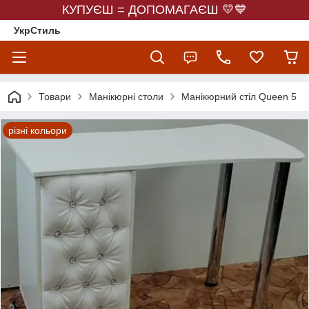
КУПУЄШ = ДОПОМАГАЄШ 💛💙
УкрСтиль
Товари
Манікюрні столи
Манікюрний стіл Queen 5
різні кольори