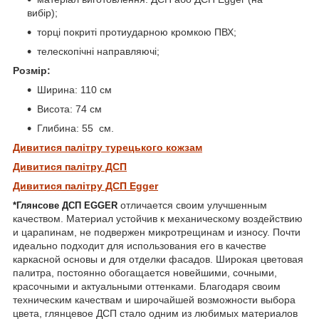
вибір);
торці покриті протиударною кромкою ПВХ;
телескопічні направляючі;
Розмір:
Ширина: 110 см
Висота: 74 см
Глибина: 55 см.
Дивитися палітру турецького кожзам
Дивитися палітру ДСП
Дивитися палітру ДСП Egger
отличается своим улучшенным
*Глянсове ДСП
EGGER
качеством. Материал устойчив к механическому воздействию
и царапинам, не подвержен микротрещинам и износу. Почти
идеально подходит для использования его в качестве
каркасной основы и для отделки фасадов. Широкая цветовая
палитра, постоянно обогащается новейшими, сочными,
красочными и актуальными оттенками. Благодаря своим
техническим качествам и широчайшей возможности выбора
цвета, глянцевое ДСП стало одним из любимых материалов