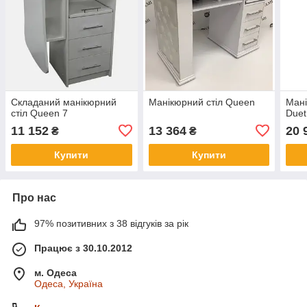
Складаний манікюрний
Манікюрний стіл Queen
Мані
стіл Queen 7
Duet
11 152
13 364
20 
₴
₴
Купити
Купити
Про нас
97% позитивних з 38 відгуків за рік
Працює з 30.10.2012
м. Одеса
Одеса, Україна