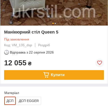
Манікюрний стіл Queen 5
Під замовлення
Код: VM_135_dsp
Роздріб
Відправка з
22 серпня 2026
12 055
₴
Купити
Матеріал
ДСП
ДСП EGGER