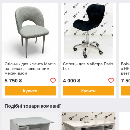
Стільчик для клієнта Martin
Стілець для майстра Paris
Вріз
на ніжках з поворотним
Lux
з HE
механізмом
цвет
мета
5 750
4 000
7 5
₴
₴
Купити
Купити
Подібні товари компанії