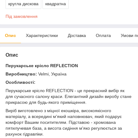
кругла дискова
квадратна
Під замовлення
Опис
Характеристики
Доставка
Оплата
Умови п
Опис
Перукарське крісло REFLECTION
Виробництво:
Velmi,
Україна
Особливості:
Перукарське крісло REFLECTION - це прекрасний вибір як
для сучасного салону краси. Елегантний дизайн виробу стане
прикрасою для будь-якого приміщення.
Виріб виготовлено з міцної екошкіра, високоякісного
матеріалу, а всередині м'який наповнювач, який подарує
комфорт Вашим поситителям. Підставою - хромована
пятилучевая база, а висота сидіння м'яко регулюється за
рахунок гідравліки.