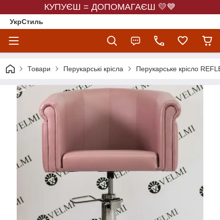
КУПУЄШ = ДОПОМАГАЄШ 💛💙
УкрСтиль
Товари
Перукарські крісла
Перукарське крісло REF