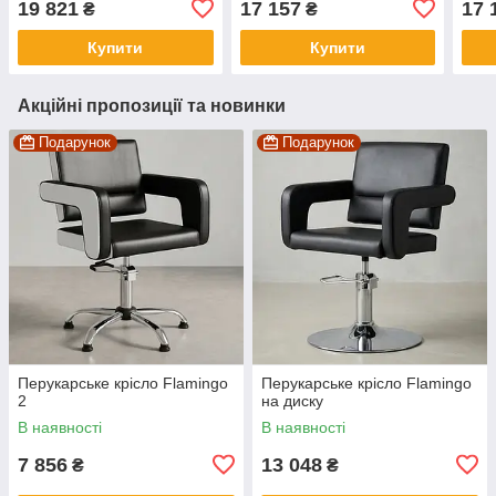
19 821
17 157
17 
₴
₴
Купити
Купити
Акційні пропозиції та новинки
Подарунок
Подарунок
Перукарське крісло Flamingo
Перукарське крісло Flamingo
2
на диску
В наявності
В наявності
7 856
13 048
₴
₴