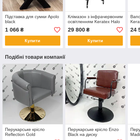
Підставка для сумки Apolo
Клімазон з інфрачервоним
Вапо
black
освітленням Keratex Halo
Kera
1 066
29 800
24 
₴
₴
Купити
Купити
Подібні товари компанії
Перукарське крісло
Перукарське крісло Enzo
Перу
Reflection Gold
Black на диску
Mad