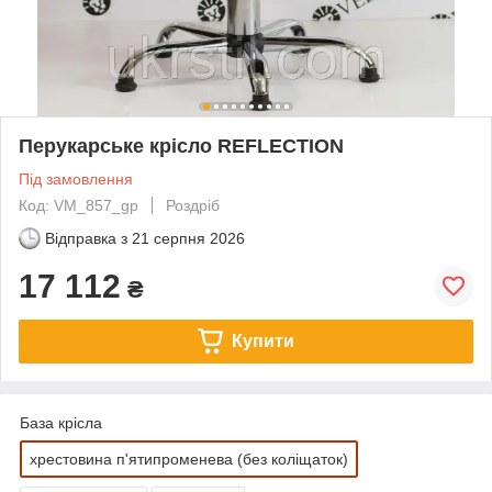
Перукарське крісло REFLECTION
Під замовлення
Код: VM_857_gp
Роздріб
Відправка з
21 серпня 2026
17 112
₴
Купити
База крісла
хрестовина п'ятипроменева (без коліщаток)