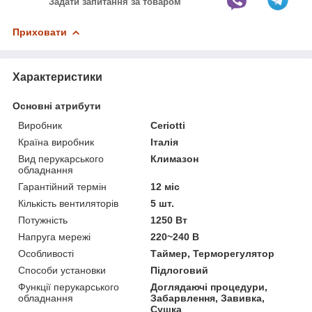
Задати запитання за товаром
Приховати
Характеристики
Основні атрибути
Виробник
Ceriotti
Країна виробник
Італія
Вид перукарського
Климазон
обладнання
Гарантійний термін
12 міс
Кількість вентиляторів
5 шт.
Потужність
1250 Вт
Напруга мережі
220~240 В
Особливості
Таймер, Терморегулятор
Способи установки
Підлоговий
Функції перукарського
Доглядаючі процедури,
обладнання
Забарвлення, Завивка,
Сушка