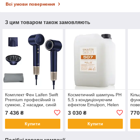
Всі умови повернення
З цим товаром також замовляють
Комплект Фен Laifen Swift
Косметичний шампунь PН
Кіль
Premium професійний із
5,5 з кондиціонуючим
функ
сумкою, 2 насадки, синій
ефектом Emulpon, Helen
пове
Seward
7 436
3 030
770
₴
₴
Купити
Купити