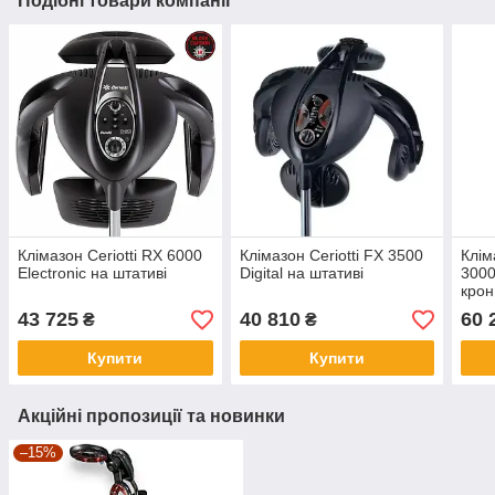
Подібні товари компанії
Клімазон Ceriotti RX 6000
Клімазон Ceriotti FX 3500
Клім
Electronic на штативі
Digital на штативі
3000
крон
43 725
40 810
60 
₴
₴
Купити
Купити
Акційні пропозиції та новинки
–15%