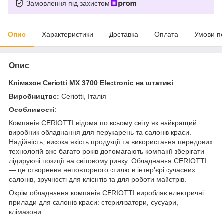
Замовлення під захистом
Опис
Характеристики
Доставка
Оплата
Умови п
Опис
Клімазон Ceriotti МX 3700 Electronic на штативі
Виробництво:
Ceriotti, Італія
Особливості:
Компанія CERIOTTI відома по всьому світу як найкращий
виробник обладнання для перукарень та салонів краси.
Надійність, висока якість продукції та використання передових
технологій вже багато років допомагають компанії зберігати
лідируючі позиції на світовому ринку. Обладнання CERIOTTI
— це створення неповторного стилю в інтер'єрі сучасних
салонів, зручності для клієнтів та для роботи майстрів.
Окрім обладнання компанія CERIOTTI виробляє електричні
прилади для салонів краси: стерилізатори, сусуари,
клімазони.