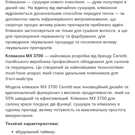
Клімазони — сушуари нового покоління, — дуже популярні в
даний час. На відміну від звичайних сушуарів, клімазони
відрізняються досконалішим способом передачі тепла — за
допомогою хвиль інфрачервоного випромінювання, що
скорочує процес впливу різних препаратів приблизно вдвічі.
Клімазон застосовується не тільки для сушіння волосся, а ще
для прискорення перманенту та фарбування, для
проведення лікувальних процедур та посилення впливу
лікувальних препаратів.
Клімазон МX 3700
— найновіша розробка від бренду Ceriotti,
італійського виробника професійного обладнання для салонів
та перукарень. Це створений за найновішими технологіями
must-have апарат, який стане ідеальним помічником для
б’юті-майстра.
Модель клімазон MX 3700 Ceriotti має інноваційний дизайн та
вдосконалений функціонал з високою продуктивністю, який на
50% швидший та ефективніший. Клімазон МX 3700 для
салону краси поєднує дві функції: сушуара та клімазону в
одному приладі, велику потужність та максимальну простоту
використання.
Технічні характеристики:
вбудований таймер;