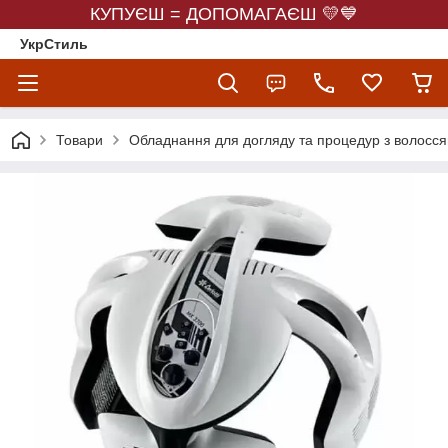
КУПУЄШ = ДОПОМАГАЄШ 💛💙
УкрСтиль
Товари
Обладнання для догляду та процедур з волосс