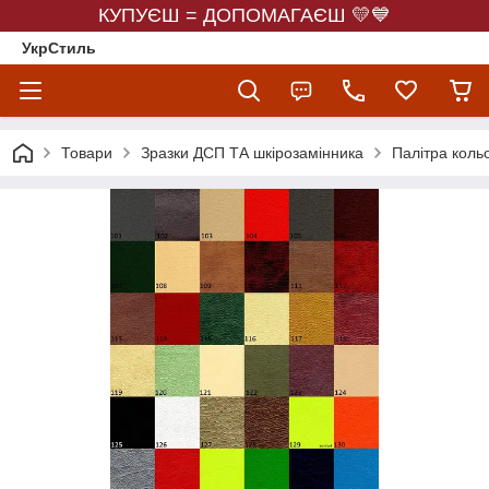
КУПУЄШ = ДОПОМАГАЄШ 💛💙
УкрСтиль
Товари
Зразки ДСП ТА шкірозамінника
Палітра кольо