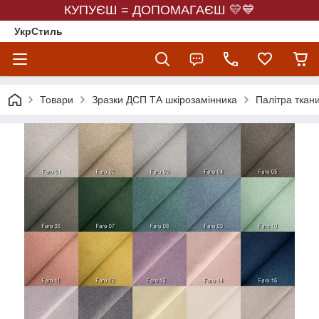
КУПУЄШ = ДОПОМАГАЄШ 💛💙
УкрСтиль
Товари
Зразки ДСП ТА шкірозамінника
Палітра ткан