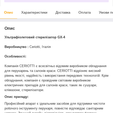
Опис
Характеристики
Доставка
Оплата
Умови п
Опис
Ультрафіолетовий стерилізатор GX-4
Виробництво :
Ceriotti, Італія
Особливості:
Компанія CERIOTTI є всесвітньо відомим виробником обладнання
для перукарень та салонів краси. CERIOTTI відрізняє високий
рівень якості, надійність і використання передових технологій. Крім
обладнання, компанія є провідним світовим виробником
електричних приладів для салонів краси, таких як сушуари,
клімазони, стерилізатори.
Опис приладу:
Професійний апарат є ідеальним засобом для підтримки чистоти
робочого інструменту перукаря, повністю відповідає санітарним