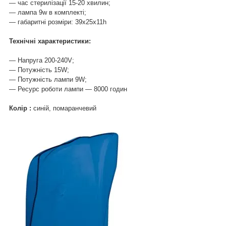
― час стерилізації 15-20 хвилин;
― лампа 9w в комплекті;
― габаритні розміри: 39х25х11һ
Технічні характеристики:
― Напруга 200-240V;
― Потужність 15W;
― Потужність лампи 9W;
― Ресурс роботи лампи ― 8000 годин
Колір :
синій, помаранчевий