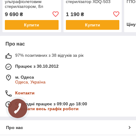
ультрафіолетовим
стерилізатор XDQ-503
ГПО
стерилізатором, 8л
9 690
1 190
₴
₴
Цін
Купити
Купити
Про нас
97% позитивних з 38 відгуків за рік
Працює з 30.10.2012
м. Одеса
Одеса, Україна
Контакти
Сьогодні працює з 09:00 до 18:00
Показати весь графік роботи
Про нас