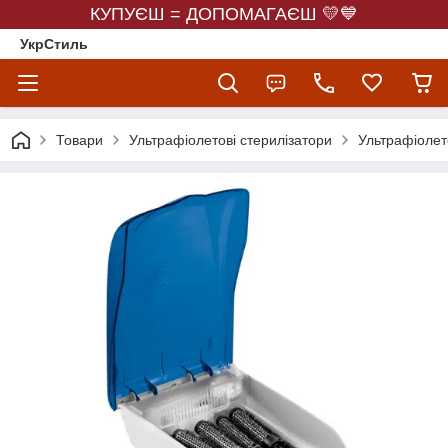
КУПУЄШ = ДОПОМАГАЄШ 💛💙
УкрСтиль
Товари
Ультрафіолетові стерилізатори
Ультрафіолет