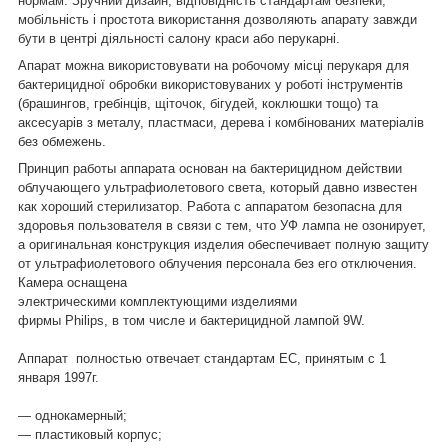
нормам. Зручний дизайн, відповідність стандартам безпеки,
мобільність і простота використання дозволяють апарату завжди
бути в центрі діяльності салону краси або перукарні.
Апарат можна використовувати на робочому місці перукаря для
бактерицидної обробки використовуваних у роботі інструментів
(брашингов, гребінців, щіточок, бігудей, коклюшки тощо) та
аксесуарів з металу, пластмаси, дерева і комбінованих матеріалів
без обмежень.
Принцип работы аппарата основан на бактерицидном действии
облучающего ультрафиолетового света, который давно известен
как хороший стерилизатор. Работа с аппаратом безопасна для
здоровья пользователя в связи с тем, что УФ лампа не озонирует,
а оригинальная конструкция изделия обеспечивает полную защиту
от ультрафиолетового облучения персонала без его отключения.
Камера оснащена
электрическими комплектующими изделиями
фирмы Philips, в том числе и бактерицидной лампой 9W.
Аппарат полностью отвечает стандартам ЕС, принятым с 1
января 1997г.
― однокамерный;
― пластиковый корпус;