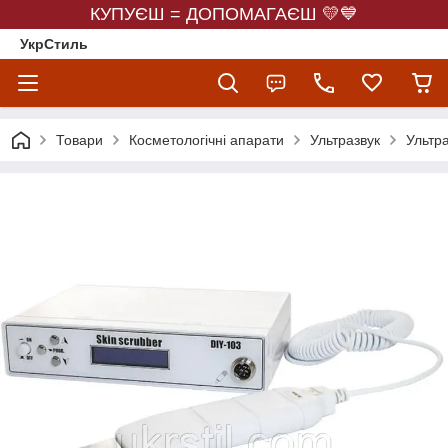
КУПУЄШ = ДОПОМАГАЄШ 💛💙
УкрСтиль
Товари
Косметологічні апарати
Ультразвук
Ультр