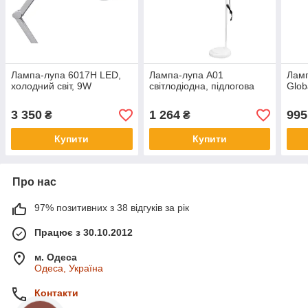
Лампа-лупа 6017H LED,
Лампа-лупа A01
Ламп
холодний світ, 9W
світлодіодна, підлогова
Glob
3 350
1 264
995
₴
₴
Купити
Купити
Про нас
97% позитивних з 38 відгуків за рік
Працює з 30.10.2012
м. Одеса
Одеса, Україна
Контакти