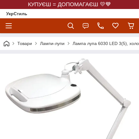
КУПУЄШ = ДОПОМАГАЄШ 💛💙
УкрСтиль
Товари
Лампи-лупи
Лампа лупа 6030 LED 3(5), холо