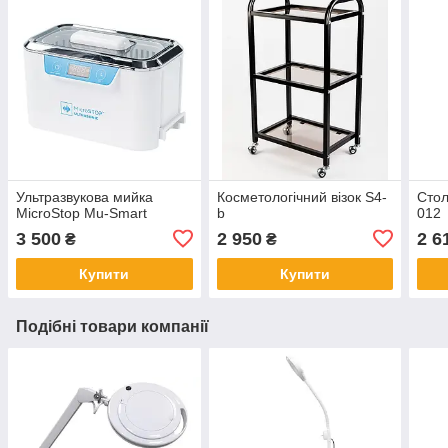
Ультразвукова мийка
Косметологічний візок S4-
Стол
MicroStop Mu-Smart
b
012
3 500
2 950
2 6
₴
₴
Купити
Купити
Подібні товари компанії