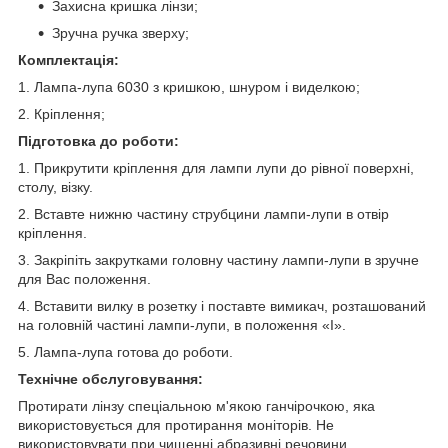
Захисна кришка лінзи;
Зручна ручка зверху;
Комплектація:
1. Лампа-лупа 6030
з кришкою, шнуром і виделкою;
2. Кріплення;
Підготовка до роботи:
1. Прикрутити кріплення для лампи лупи до рівної поверхні,
столу, візку.
2. Вставте нижню частину струбцини лампи-лупи в отвір
кріплення.
3. Закріпіть закрутками головну частину лампи-лупи в зручне
для Вас положення.
4. Вставити вилку в розетку і поставте вимикач, розташований
на головній частині лампи-лупи, в положення «I».
5. Лампа-лупа готова до роботи.
Технічне обслуговування:
Протирати лінзу спеціальною м'якою ганчірочкою, яка
використовується для протирання моніторів. Не
використовувати при чищенні абразивні речовини.