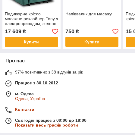
Педикюрне крісло
Напіввалик для масажу
Пед
масажне реклайнер Tony з
кріс
електроприводом, зелене
17 609
750
15 
₴
₴
Купити
Купити
Про нас
97% позитивних з 38 відгуків за рік
Працює з 30.10.2012
м. Одеса
Одеса, Україна
Контакти
Сьогодні працює з 09:00 до 18:00
Показати весь графік роботи