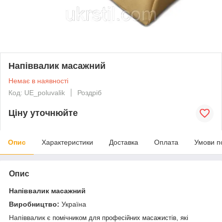
Напіввалик масажний
Немає в наявності
Код: UE_poluvalik
Роздріб
Ціну уточнюйте
Опис
Характеристики
Доставка
Оплата
Умови п
Опис
Напіввалик масажний
Виробництво:
Україна
Напіввалик
є помічником для професійних масажистів, які