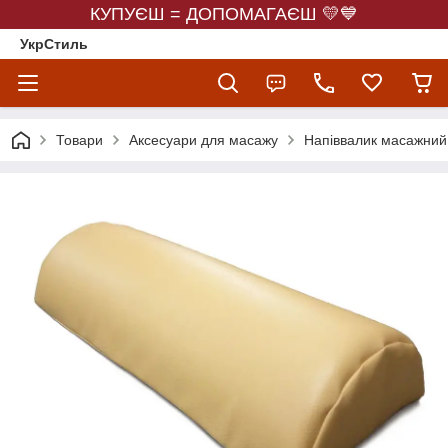
КУПУЄШ = ДОПОМАГАЄШ 💛💙
УкрСтиль
Товари
Аксесуари для масажу
Напіввалик масажний