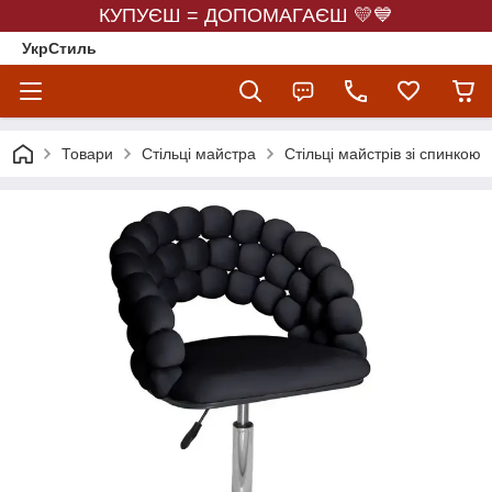
КУПУЄШ = ДОПОМАГАЄШ 💛💙
УкрСтиль
Товари
Стільці майстра
Стільці майстрів зі спинкою