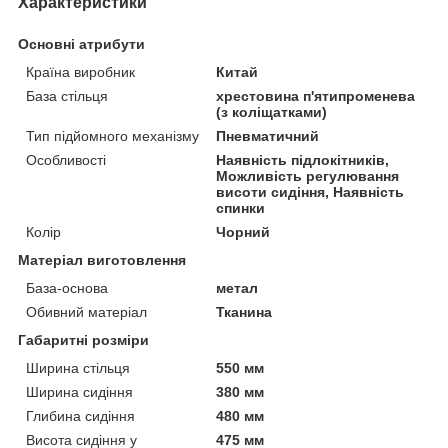
Характеристики
Основні атрибути
Країна виробник
Китай
База стільця
хрестовина п'ятипроменева
(з коліщатками)
Тип підйомного механізму
Пневматичний
Особливості
Наявність підлокітників,
Можливість регулювання
висоти сидіння, Наявність
спинки
Колір
Чорний
Матеріал виготовлення
База-основа
метал
Обивний матеріал
Тканина
Габаритні розміри
Ширина стільця
550 мм
Ширина сидіння
380 мм
Глибина сидіння
480 мм
Висота сидіння у
475 мм