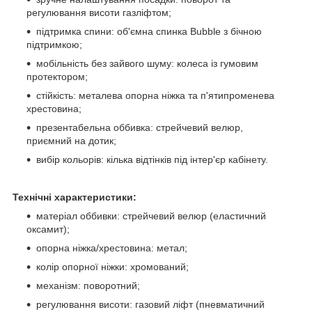
регулювання висоти газліфтом;
підтримка спини: об'ємна спинка Bubble з бічною
підтримкою;
мобільність без зайвого шуму: колеса із гумовим
протектором;
стійкість: металева опорна ніжка та п'ятипроменева
хрестовина;
презентабельна оббивка: стрейчевий велюр,
приємний на дотик;
вибір кольорів: кілька відтінків під інтер'єр кабінету.
Технічні характеристики:
матеріал оббивки: стрейчевий велюр (еластичний
оксамит);
опорна ніжка/хрестовина: метал;
колір опорної ніжки: хромований;
механізм: поворотний;
регулювання висоти: газовий ліфт (пневматичний