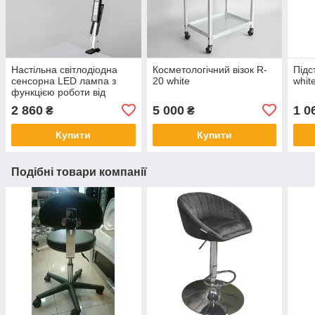
Настільна світлодіодна
Косметологічний візок R-
Підс
сенсорна LED лампа з
20 white
whit
функцією роботи від
повербанку та
2 860
5 000
1 0
₴
₴
регулюванням світла X-
LED-20 SW
Купити
Купити
Подібні товари компанії