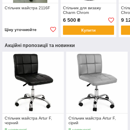
Стільчик майстра 2116F
Стільчик для визажу
Стіл
Charm Chrom
Chr
6 500
9 1
₴
Ціну уточнюйте
Купити
Акційні пропозиції та новинки
Стільчик майстра Artur F,
Стільчик майстра Artur F,
чорний
сірий
В наявності
В наявності