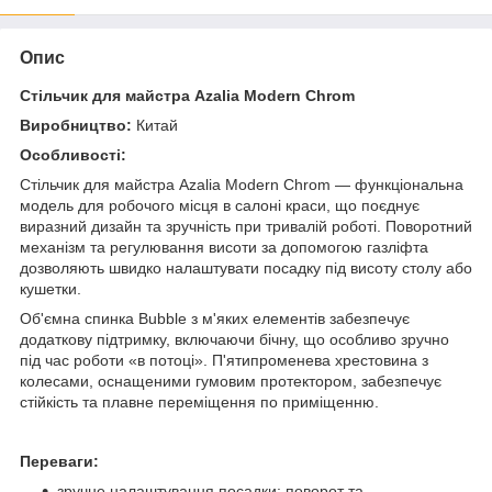
Опис
Стільчик для майстра Azalia Modern Chrom
Виробництво:
Китай
Особливості:
Стільчик для майстра Azalia Modern Chrom — функціональна
модель для робочого місця в салоні краси, що поєднує
виразний дизайн та зручність при тривалій роботі. Поворотний
механізм та регулювання висоти за допомогою газліфта
дозволяють швидко налаштувати посадку під висоту столу або
кушетки.
Об'ємна спинка Bubble з м'яких елементів забезпечує
додаткову підтримку, включаючи бічну, що особливо зручно
під час роботи «в потоці». П'ятипроменева хрестовина з
колесами, оснащеними гумовим протектором, забезпечує
стійкість та плавне переміщення по приміщенню.
Переваги:
зручне налаштування посадки: поворот та