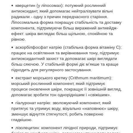
кверцетин (у ліпосомах): потужний рослинний
антиоксидант, який допомагає нейтралізувати вільні
радикали - одну з причин передчасного старіння.
Ліпосомальна форма покращує стабільність та доставку
компонента, підтримуючи більш виражений антиейдж-
ефект: шкіра виглядає більш щільною, спокійною та
рівною.
аскорбілфосфат натрію (стабільна форма вітаміну C):
працює на освітлення та вирівнювання тону, підтримує
антиоксидантний захист та допомагає шкірі виглядати
більш сяючою. У стабільній формі діє м'якше та краще
підходить для регулярного застосування.
екстракт морського кретму (Crithmum maritimum):
морський рослинний компонент, який підтримує
процеси оновлення шкіри, покращує її зовнішній вигляд,
допомагає зробити тон одноріднішим і «свіжішим».
гіалуронат натрію: зволожуючий компонент, який
притягує та утримує воду, візуально «наповнює» шкіру,
зменшує відчуття стягнутості, робить поверхню
гладкішою.
лізолецитин: компонент ліпідної природи, підтримує