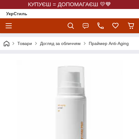
КУПУЄШ = ДОПОМАГАЄШ 💛💙
УкрСтиль
Товари
Догляд за обличчям
Праймер Anti-Aging