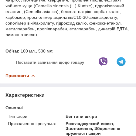
чайного куща (Camellia sinensis (L.) Kuntze), гідролізований
еластин, (Centella asiatica), бензоат натрію, сорбат калію,
карбомер, кросполімер акрилатів/C10-30-алкілакрилату,
сополімер вінілакрилату, гідроксид калію, феноксиетанол,
метилпарабен, пропілпарабен, етилпарабен, динатрій ЕДТА,
лимонна кислот.
Об'єм:
100 мл., 500 мл;
Поставити запитання щодо товару
Приховати
Характеристики
Основні
Тип шкіри
Всі типи шкіри
Призначення і результат
Розгладжуючий ефект,
Зволоження, Збереження
пружності шкіри