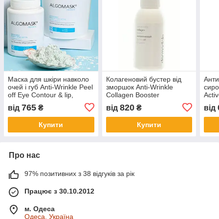
Маска для шкіри навколо
Колагеновий бустер від
Анти
очей і губ Anti-Wrinkle Peel
зморшок Anti-Wrinkle
сиро
off Eye Contour & lip,
Collagen Booster
Acti
Algomask
765
820
від
₴
від
₴
від
Купити
Купити
Про нас
97% позитивних з 38 відгуків за рік
Працює з 30.10.2012
м. Одеса
Одеса, Україна