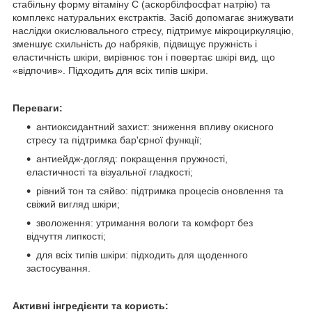
стабільну форму вітаміну C (аскорбілфосфат натрію) та
комплекс натуральних екстрактів. Засіб допомагає знижувати
наслідки окислювального стресу, підтримує мікроциркуляцію,
зменшує схильність до набряків, підвищує пружність і
еластичність шкіри, вирівнює тон і повертає шкірі вид, що
«відпочив». Підходить для всіх типів шкіри.
Переваги:
антиоксидантний захист: зниження впливу окисного
стресу та підтримка бар'єрної функції;
антиейдж-догляд: покращення пружності,
еластичності та візуальної гладкості;
рівний тон та сяйво: підтримка процесів оновлення та
свіжий вигляд шкіри;
зволоження: утримання вологи та комфорт без
відчуття липкості;
для всіх типів шкіри: підходить для щоденного
застосування.
Активні інгредієнти та користь: