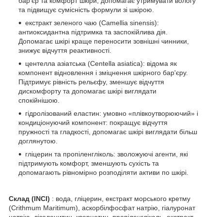
бар'єр та комфорт шкіри, допомагає утримувати вологу
та підвищує сумісність формули зі шкірою.
екстракт зеленого чаю (Camellia sinensis):
антиоксидантна підтримка та заспокійлива дія.
Допомагає шкірі краще переносити зовнішні чинники,
знижує відчуття реактивності.
центелла азіатська (Centella asiatica): відома як
компонент відновлення і зміцнення шкірного бар'єру.
Підтримує рівність рельєфу, зменшує відчуття
дискомфорту та допомагає шкірі виглядати
спокійнішою.
гідролізований еластин: умовно «плівкоутворюючий» і
кондиціонуючий компонент: покращує відчуття
пружності та гладкості, допомагає шкірі виглядати більш
доглянутою.
гліцерин та пропіленгліколь: зволожуючі агенти, які
підтримують комфорт, зменшують сухість та
допомагають рівномірно розподіляти активи по шкірі.
Склад (INCI)
: вода, гліцерин, екстракт морського кретму
(Crithmum Maritimum), аскорбілфосфат натрію, гіалуронат
натрію, лізолецитин, кверцетин, пропіленгліколь, екстракт