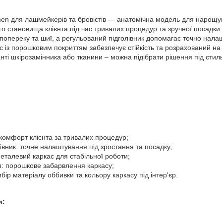
en для лашмейкерів та бровістів — анатомічна модель для нарощу
о становища клієнта під час тривалих процедур та зручної посадк
 попереку та шиї, а регульований підголівник допомагає точно налаш
с із порошковим покриттям забезпечує стійкість та розрахований н
нті шкірозамінника або тканини – можна підібрати рішення під стиль
комфорт клієнта за тривалих процедур;
івник: точне налаштування під зростання та посадку;
 металевий каркас для стабільної роботи;
я: порошкове забарвлення каркасу;
бір матеріалу оббивки та кольору каркасу під інтер'єр.
и: