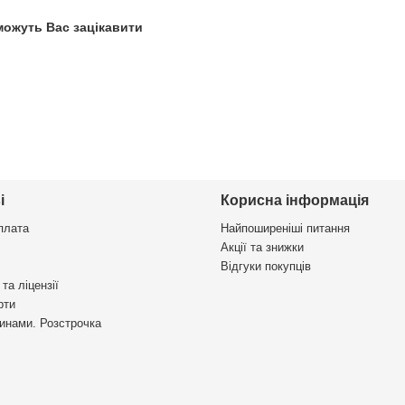
 можуть Вас зацікавити
і
Корисна інформація
плата
Найпоширеніші питання
Акції та знижки
Відгуки покупців
та ліцензії
рти
инами. Розстрочка