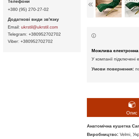
+380 (95) 270-27-02
ukrstil@ukrstil.com
+380952702702
+380952702702
У компанії підключені 
п
Опис
Анатомічна кушетка C
Виробництво:
Velmi, Ук