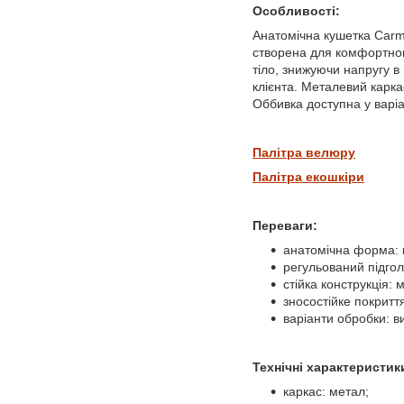
Особливості:
Анатомічна кушетка Carm
створена для комфортног
тіло, знижуючи напругу в
клієнта. Металевий карка
Оббивка доступна у варіа
Палітра велюру
Палітра екошкіри
Переваги:
анатомічна форма: 
регульований підгол
стійка конструкція:
зносостійке покритт
варіанти обробки: ви
Технічні характеристик
каркас: метал;