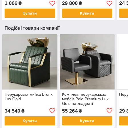
1 066
29 800
24 
₴
₴
Купити
Купити
Подібні товари компанії
Перукарська мийка Bronx
Комплект перукарських
Перу
Lux Gold
меблів Polo Premium Lux
Gold на квадраті
34 540
55 264
29 
₴
₴
Купити
Купити