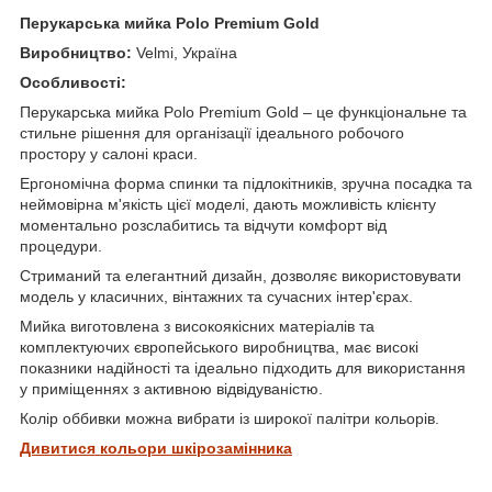
Перукарська мийка Polo Premium Gold
Виробництво:
Velmi, Україна
Особливості:
Перукарська мийка Polo Premium Gold – це функціональне та
стильне рішення для організації ідеального робочого
простору у салоні краси.
Ергономічна форма спинки та підлокітників, зручна посадка та
неймовірна м'якість цієї моделі, дають можливість клієнту
моментально розслабитись та відчути комфорт від
процедури.
Стриманий та елегантний дизайн, дозволяє використовувати
модель у класичних, вінтажних та сучасних інтер'єрах.
Мийка виготовлена з високоякісних матеріалів та
комплектуючих європейського виробництва, має високі
показники надійності та ідеально підходить для використання
у приміщеннях з активною відвідуваністю.
Колір оббивки можна вибрати із широкої палітри кольорів.
Дивитися кольори шкірозамінника