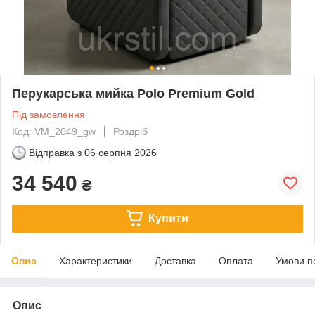
Перукарська мийка Polo Premium Gold
Під замовлення
Код: VM_2049_gw
Роздріб
Відправка з
06 серпня 2026
34 540
₴
Купити
Опис
Характеристики
Доставка
Оплата
Умови п
Опис