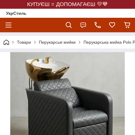
КУПУЄШ = ДОПОМАГАЄШ 💛💙
УкрСтиль
Товари
Перукарські мийки
Перукарська мийка Polo 