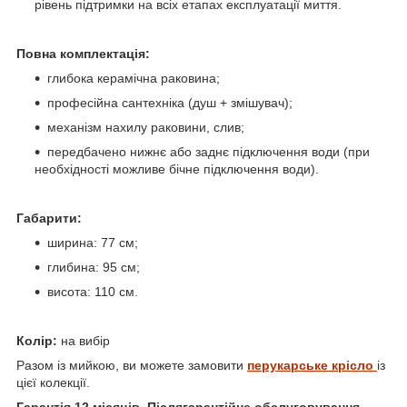
рівень підтримки на всіх етапах експлуатації миття.
Повна комплектація:
глибока керамічна раковина;
професійна сантехніка (душ + змішувач);
механізм нахилу раковини, слив;
передбачено нижнє або заднє підключення води (при
необхідності можливе бічне підключення води).
Габарити:
ширина: 77 см;
глибина: 95 см;
висота: 110 см.
Колір:
на вибір
Разом із мийкою, ви можете замовити
перукарське крісло
із
цієї колекції.
Гарантія 12 місяців. Післягарантійне обслуговування.