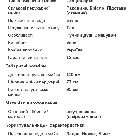
Тип перукарської мийки
Стаціонарна
Складові перукарної
Раковина, Крісло, Підстава
мийки
(станина)
Підключення води
Бічне
Регулювання кута нахилу
Так
Особливості
Ручний душ, Змішувач
Виробник
Velmi
Країна виробник
Україна
Гарантійний термін
12 міс
Габаритні розміри
Довжина перукарні мийки
110 см
Ширина мийки перукарні
77 см
Висота перукарської
95 см
мийки
Матеріал виготовлення
Основний оббивний
штучна шкіра
матеріал
(шкірозамінник)
Користувальницькі характеристики
Під'єднання води в мийці
Заднє, Нижнє, Бічне