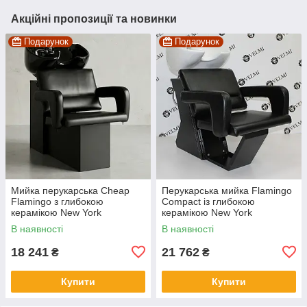
Акційні пропозиції та новинки
Подарунок
Подарунок
Мийка перукарська Cheap
Перукарська мийка Flamingo
Flamingo з глибокою
Compact із глибокою
керамікою New York
керамікою New York
В наявності
В наявності
18 241
21 762
₴
₴
Купити
Купити