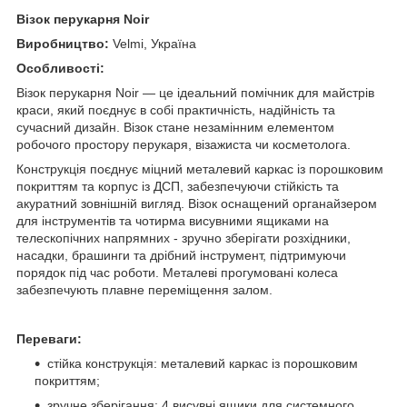
Візок перукарня Noir
Виробництво:
Velmi, Україна
Особливості:
Візок перукарня Noir — це ідеальний помічник для майстрів
краси, який поєднує в собі практичність, надійність та
сучасний дизайн. Візок стане незамінним елементом
робочого простору перукаря, візажиста чи косметолога.
Конструкція поєднує міцний металевий каркас із порошковим
покриттям та корпус із ДСП, забезпечуючи стійкість та
акуратний зовнішній вигляд. Візок оснащений органайзером
для інструментів та чотирма висувними ящиками на
телескопічних напрямних - зручно зберігати розхідники,
насадки, брашинги та дрібний інструмент, підтримуючи
порядок під час роботи. Металеві прогумовані колеса
забезпечують плавне переміщення залом.
Переваги:
стійка конструкція: металевий каркас із порошковим
покриттям;
зручне зберігання: 4 висувні ящики для системного