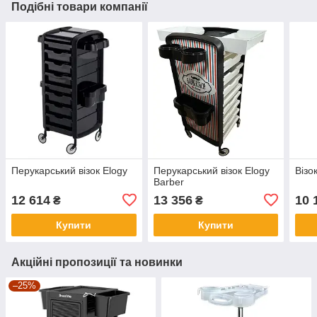
Подібні товари компанії
Перукарський візок Elogy
Перукарський візок Elogy
Візо
Barber
12 614
13 356
10 
₴
₴
Купити
Купити
Акційні пропозиції та новинки
–25%