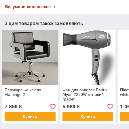
Всі умови повернення
З цим товаром також замовляють
Перукарське крісло
Фен для волосся Parlux
Підс
Flamingo 2
Alyon 2250W матовий
whit
графіт
7 856
5 989
1 0
₴
₴
Купити
Купити