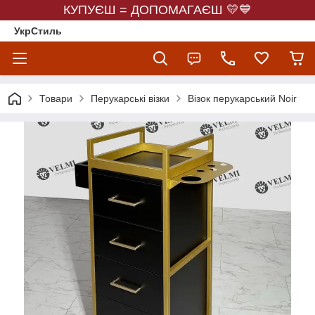
КУПУЄШ = ДОПОМАГАЄШ 💛💙
УкрСтиль
Товари
Перукарські візки
Візок перукарський Noir