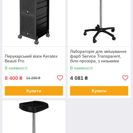
Лабораторія для змішування
Перукарський візок Keratex
фарб Service Transparent,
Beauti Pro
біло-прозора, з низькими
колесами
В наявності
В наявності
8 400
4 081
₴
₴
11 200 ₴
Купити
Купити