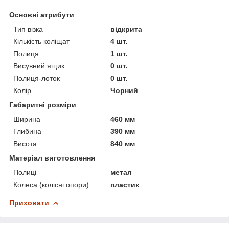
Основні атрибути
Тип візка
відкрита
Кількість коліщат
4 шт.
Полиця
1 шт.
Висувний ящик
0 шт.
Полиця-лоток
0 шт.
Колір
Чорний
Габаритні розміри
Ширина
460 мм
Глибина
390 мм
Висота
840 мм
Матеріал виготовлення
Полиці
метал
Колеса (колісні опори)
пластик
Приховати