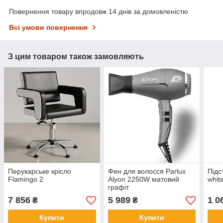
Повернення товару впродовж 14 днів за домовленістю
Всі умови повернення
З цим товаром також замовляють
Перукарське крісло
Фен для волосся Parlux
Підс
Flamingo 2
Alyon 2250W матовий
whit
графіт
7 856
5 989
1 0
₴
₴
Купити
Купити