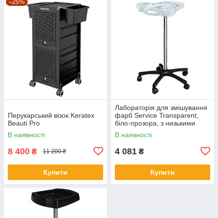
–25%
Лабораторія для змішування
Перукарський візок Keratex
фарб Service Transparent,
Beauti Pro
біло-прозора, з низькими
колесами
В наявності
В наявності
8 400
4 081
₴
₴
11 200 ₴
Купити
Купити