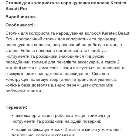
Столик для колориста та нарощування волосся Keratex
Beauti Pro
Виробництво:
Особливості:
Столик для колориста та нарощування волосся Keratex Beauti
Pro - професійний столик для колористики та процедур
нарощування волосся, розрахований на роботу в потоці в
салоні. Робоча поверхня організована так, щоб усі
інструменти та розхідники знаходилися під рукою:
передбачені тримачі для пензлів та аксесуарів, а також 2
магнітні миски в комплекті – вони фіксуються на поверхні та
знижують ризик випадкового перекидання. Складна
конструкція полегшує зберігання та транспортування, а
колісна база дозволяє швидко переміщати столик між
робочими зонами.
Переваги:
швидка організація робочого місця: тримачі під
інструменти та розхідники на одній поверхні;
надійна фіксація мисок: 2 магнітні миски у комплекті
для зручної роботи зі складами;