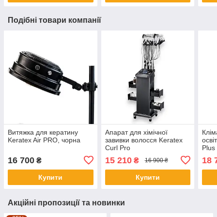
Подібні товари компанії
Витяжка для кератину
Апарат для хімічної
Клім
Keratex Air PRO, чорна
завивки волосся Keratex
осві
Curl Pro
Plus
16 700
15 210
18 
₴
₴
16 900 ₴
Купити
Купити
Акційні пропозиції та новинки