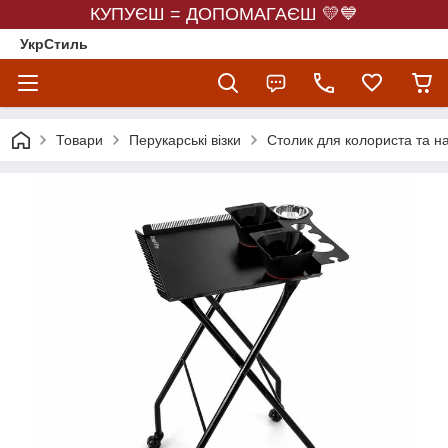
КУПУЄШ = ДОПОМАГАЄШ 💛💙
УкрСтиль
Товари
Перукарські візки
Столик для колориста та н