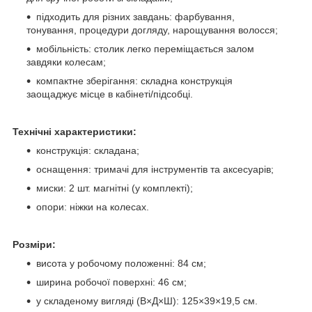
підходить для різних завдань: фарбування,
тонування, процедури догляду, нарощування волосся;
мобільність: столик легко переміщається залом
завдяки колесам;
компактне зберігання: складна конструкція
заощаджує місце в кабінеті/підсобці.
Технічні характеристики:
конструкція: складана;
оснащення: тримачі для інструментів та аксесуарів;
миски: 2 шт. магнітні (у комплекті);
опори: ніжки на колесах.
Розміри:
висота у робочому положенні: 84 см;
ширина робочої поверхні: 46 см;
у складеному вигляді (В×Д×Ш): 125×39×19,5 см.