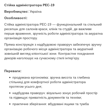
Стійка адміністратора PEC-19
Виробництво:
Україна
Особливості:
Стійка адміністратора PEC-19 — функціональний та стильний
ресепшн для салонів краси, клінік та студій, де важливе
перше враження, зручність роботи адміністратора та акуратна
організація простору.
Пряма конструкція з надбудовою праворуч забезпечує зручну
організацію робочого місця адміністратора та акуратний
зовнішній вигляд клієнтської зони. Контрастне поєднання
декорів наголошує на сучасному стилі інтер'єру.
Переваги:
продумана ергономіка: зручна висота та глибина
стільниці для комфортної роботи адміністратора
протягом усього дня;
надбудова праворуч: візуально зонує робочий простір
та підвищує приватність документів та техніки;
практичне зберігання: вбудовані ящики та тумба