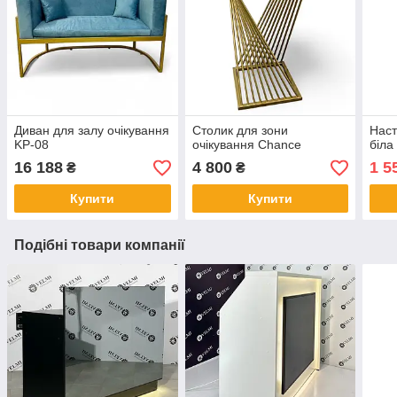
Диван для залу очікування
Столик для зони
Наст
KP-08
очікування Chance
біла
16 188
4 800
1 5
₴
₴
Купити
Купити
Подібні товари компанії