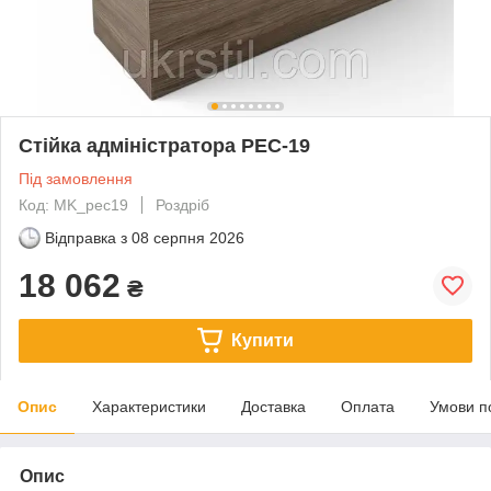
Стійка адміністратора PEC-19
Під замовлення
Код: MK_pec19
Роздріб
Відправка з
08 серпня 2026
18 062
₴
Купити
Опис
Характеристики
Доставка
Оплата
Умови п
Опис