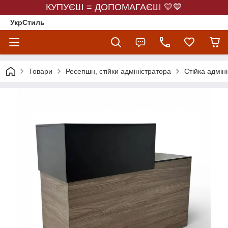
КУПУЄШ = ДОПОМАГАЄШ 💛💙
УкрСтиль
Товари
Ресепшн, стійки адміністратора
Стійка адмін