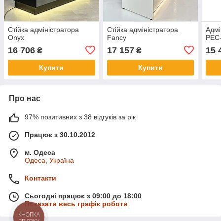
Стійка адміністратора
Стійка адміністратора
Адмі
Onyx
Fancy
PEC
16 706
17 157
15 
₴
₴
Купити
Купити
Про нас
97% позитивних з 38 відгуків за рік
Працює з 30.10.2012
м. Одеса
Одеса, Україна
Контакти
Сьогодні працює з 09:00 до 18:00
Показати весь графік роботи
КНОПКА
ЗВ'ЯЗКУ