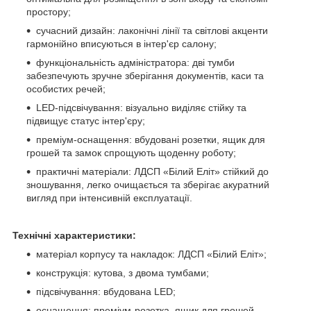
простору;
сучасний дизайн: лаконічні лінії та світлові акценти
гармонійно вписуються в інтер'єр салону;
функціональність адміністратора: дві тумби
забезпечують зручне зберігання документів, каси та
особистих речей;
LED-підсвічування: візуально виділяє стійку та
підвищує статус інтер'єру;
преміум-оснащення: вбудовані розетки, ящик для
грошей та замок спрощують щоденну роботу;
практичні матеріали: ЛДСП «Білий Еліт» стійкий до
зношування, легко очищається та зберігає акуратний
вигляд при інтенсивній експлуатації.
Технічні характеристики:
матеріал корпусу та накладок: ЛДСП «Білий Еліт»;
конструкція: кутова, з двома тумбами;
підсвічування: вбудована LED;
оснащення: преміум-розетка, ящик для грошей,