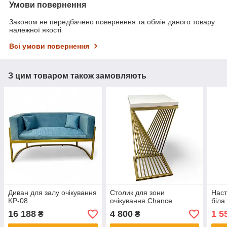
Умови повернення
Законом не передбачено повернення та обмін даного товару
належної якості
Всі умови повернення
З цим товаром також замовляють
Диван для залу очікування
Столик для зони
Наст
KP-08
очікування Chance
біла
16 188
4 800
1 5
₴
₴