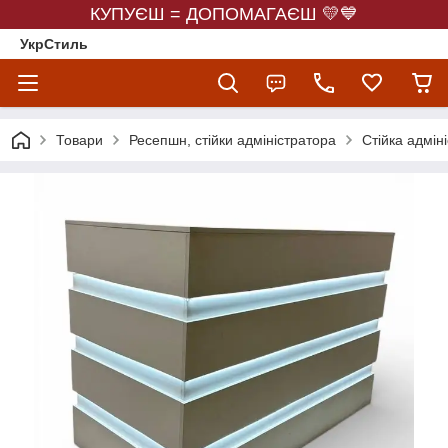
КУПУЄШ = ДОПОМАГАЄШ 💛💙
УкрСтиль
Товари
Ресепшн, стійки адміністратора
Стійка адмін