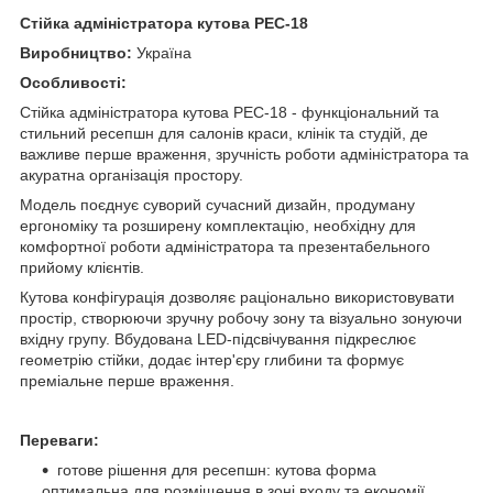
Стійка адміністратора кутова PEC-18
Виробництво:
Україна
Особливості:
Стійка адміністратора кутова PEC-18 - функціональний та
стильний ресепшн для салонів краси, клінік та студій, де
важливе перше враження, зручність роботи адміністратора та
акуратна організація простору.
Модель поєднує суворий сучасний дизайн, продуману
ергономіку та розширену комплектацію, необхідну для
комфортної роботи адміністратора та презентабельного
прийому клієнтів.
Кутова конфігурація дозволяє раціонально використовувати
простір, створюючи зручну робочу зону та візуально зонуючи
вхідну групу. Вбудована LED-підсвічування підкреслює
геометрію стійки, додає інтер'єру глибини та формує
преміальне перше враження.
Переваги:
готове рішення для ресепшн: кутова форма
оптимальна для розміщення в зоні входу та економії