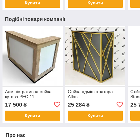
Купити
Купити
Подібні товари компанії
Адміністративна стійка
Стійка адміністратора
Стій
кутова PEC-11
Atlas
Ston
17 500
25 284
25 
₴
₴
Купити
Купити
Про нас