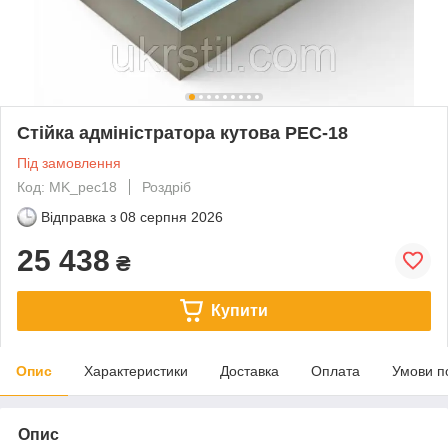
Стійка адміністратора кутова PEC-18
Під замовлення
Код: MK_pec18
Роздріб
Відправка з
08 серпня 2026
25 438
₴
Купити
Опис
Характеристики
Доставка
Оплата
Умови п
Опис