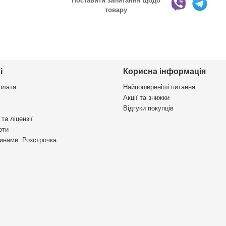
Поставити запитання щодо
товару
і
Корисна інформація
плата
Найпоширеніші питання
Акції та знижки
Відгуки покупців
та ліцензії
рти
инами. Розстрочка