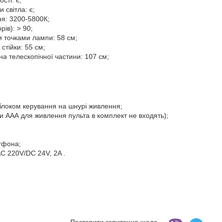
сті: є;
 світла: є;
ня: 3200-5800К;
ів): > 90;
и точками лампи: 58 см;
стійки: 55 см;
а телескопічної частини: 107 см;
 блоком керування на шнурі живлення;
и ААА для живлення пульта в комплект не входять);
тфона;
C 220V/DC 24V, 2A .