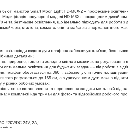
я бьюті майстра Smart Moon Light HD-M6X-2 – професійне освітленн
рії. Модифікація популярної моделі HD-M6X з покращеним дизайном
'яке та безтіньове освітлення, що ідеально підходить для роботи 
шмейкерів, стилістів, косметологів та майстрів з перманентного мак
ня: світлодіоди вздовж дуги плафона забезпечують м'яке, безтіньове
рібними деталями;
ня: природне, тепле та холодне світло з можливістю регулювання я
и оптимальне освітлення для будь-яких завдань – від роботи з відті
ня: плафон обертається на 360 °, забезпечуючи точне налаштуванн
: висота регулюється до 165 см, а з урахуванням дуги можна піднят
 у різних робочих умовах;
ність: легке встановлення та перенесення завдяки металевій підставц
а: у комплекті йде тримач для фото- та відеозйомки робочого про
AC 220V/DC 24V, 2A;