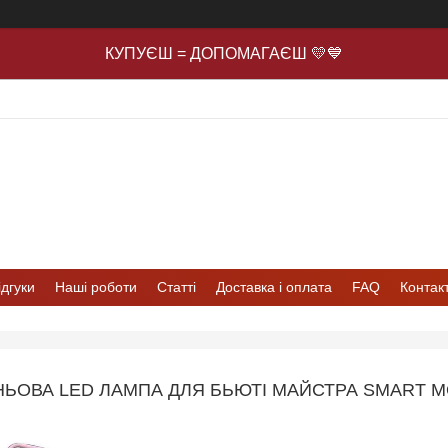
КУПУЄШ = ДОПОМАГАЄШ 💛💙
ідгуки
Наші роботи
Статті
Доставка і оплата
FAQ
Контак
НЬОВА LED ЛАМПА ДЛЯ БЬЮТІ МАЙСТРА SMART MO