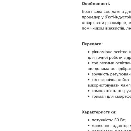
Особливості:
Безтіньова Led лампа дл
процедур у б'юті-індуст
створювати рівномірне, м
помічником візажистів, ле
Переваги:
рівномірне освітлен
для точної роботи з д
три режими освітлен
що допомагає підібрат
зручність регулюван
телескопічна стійка
використовувати лампу
компактність та зруч
тримач для смартфон
Характеристики:
потужність: 50 Вт;
живлення: адаптер 