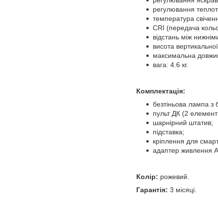
регулювання яскраво
регулювання теплоти
температура свічен
CRI (передача кольор
відстань між нижнім
висота вертикальної 
максимальна довжин
вага: 4.6 кг.
Комплектація:
безтіньова лампа з
пульт ДК (2 елемент
шарнірний штатив;
підставка;
кріплення для смар
адаптер живлення A
Колір:
рожевий.
Гарантія:
3 місяці.