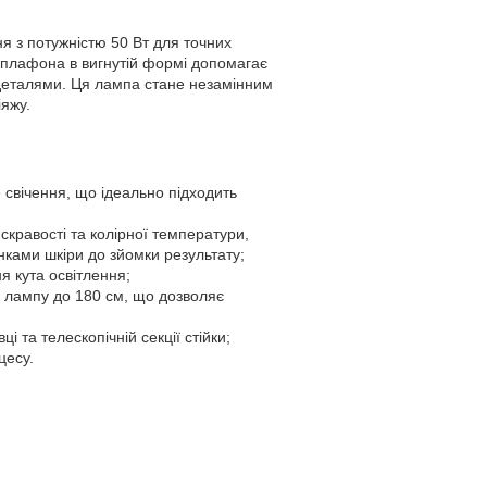
я з потужністю 50 Вт для точних
 плафона в вигнутій формі допомагає
з деталями. Ця лампа стане незамінним
іяжу.
 свічення, що ідеально підходить
скравості та колірної температури,
нками шкіри до зйомки результату;
я кута освітлення;
и лампу до 180 см, що дозволяє
і та телескопічній секції стійки;
цесу.