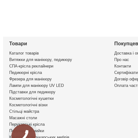
Товари
Покупцев
Каталог товарів
Доставка і о
Витяжки для манікюру, педикюру
Про нас
СПА-крісла реклайнери
Контакти
Педикюрні крісла
Сертифікати 
Фрезера для манікюру
Договір офе
Лампи для манікюру UV LED
Оплата част
Підставки для педикюру
Косметологічні кушетки
Косметологічні візки
Стільці майстра
Масажні столи
Перукарські крісла
Перукарські мийки
Комплекти перукарських меблів