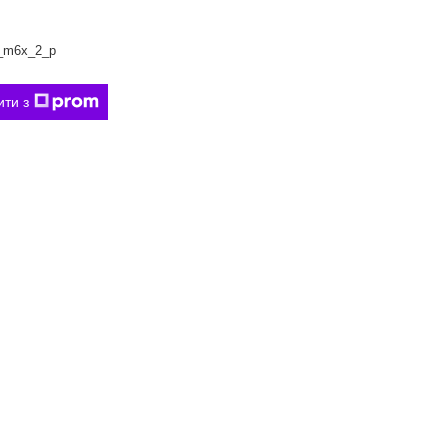
_m6x_2_p
ити з