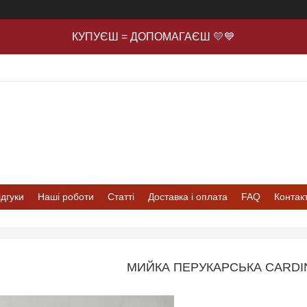
КУПУЄШ = ДОПОМАГАЄШ 💛💙
ідгуки
Наші роботи
Статті
Доставка і оплата
FAQ
Контак
МИЙКА ПЕРУКАРСЬКА CARDI