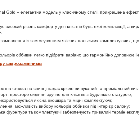
nal Gold – елегантна модель у класичному стилі, прикрашена ефек
є високий рівень комфорту для клієнтів будь-якої комплекції, а ви
.
замовлення із застосуванням якісних польських комплектуючих, що 
.
кольорів оббивки легко підібрати варіант, що гармонійно доповнює ін
ру шкірозамінників
ретна стяжка на спинці надає крісло вишуканий та преміальний виг
т: просторе сидіння зручне для клієнтів з будь-якою статурою;
використовується якісна екошкіра та міцні комплектуючі;
лення: можливість вибору кольорів оббивки під інтер'єр салону;
ська фурнітура та комплектуючі забезпечують тривалий термін експлу