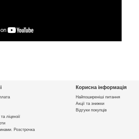
і
Корисна інформація
плата
Найпоширеніші питання
Акції та знижки
Відгуки покупців
та ліцензії
рти
инами. Розстрочка