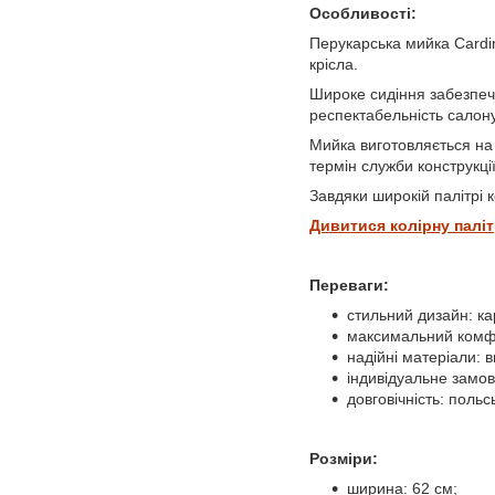
Особливості:
Перукарська мийка Cardi
крісла.
Широке сидіння забезпечу
респектабельність салону
Мийка виготовляється на 
термін служби конструкції
Завдяки широкій палітрі 
Дивитися колірну паліт
Переваги:
стильний дизайн: ка
максимальний комфор
надійні матеріали: 
індивідуальне замов
довговічність: поль
Розміри:
ширина: 62 см;