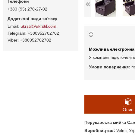
+380 (95) 270-27-02
ukrstil@ukrstil.com
+380952702702
+380952702702
У компанії підключені 
п
Опис
Перукарська мийка Card
Виробництво:
Velmi, Ук