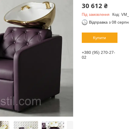
30 612 ₴
Під замовлення
Код:
VM_
Відправка з 08 серп
Купити
+380 (95) 270-27-
02