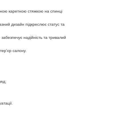
тною каретною стяжкою на спинці
разний дизайн підкреслює статус та
забезпечує надійність та тривалий
тер'єр салону.
ляд;
атації.