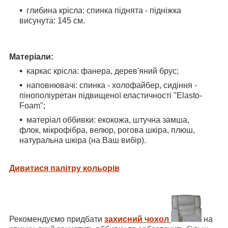
глибина крісла: спинка піднята - підніжка
висунута: 145 см.
Матеріали:
каркас крісла: фанера, дерев'яний брус;
наповнювачі: спинка - холофайбер, сидіння -
пінополіуретан підвищеної еластичності "Elasto-
Foam";
матеріал оббивки: екокожа, штучна замша,
флок, мікрофібра, велюр, рогова шкіра, плюш,
натуральна шкіра (на Ваш вибір).
Дивитися палітру кольорів
Рекомендуємо придбати
захисний чохол
на