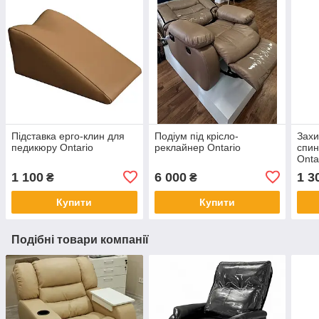
Підставка ерго-клин для
Подіум під крісло-
Захи
педикюру Ontario
реклайнер Ontario
спин
Onta
1 100
6 000
1 3
₴
₴
Купити
Купити
Подібні товари компанії