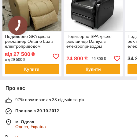
Педикюрне SPA крісло-
Педикюрне SPA крісло-
Педи
реклайнер Ontario Lux з
реклайнер Daniya з
рекл
електроприводом
електроприводом
елек
Compact
мото
27 500
від
₴
24 800
34 
₴
26 800 ₴
від 29 500 ₴
Купити
Купити
Про нас
97% позитивних з 38 відгуків за рік
Працює з 30.10.2012
м. Одеса
Одеса, Україна