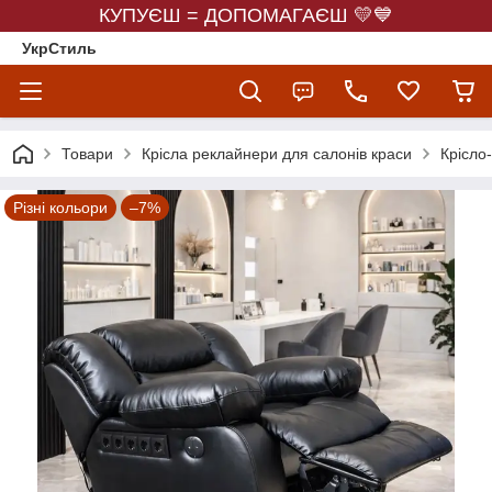
КУПУЄШ = ДОПОМАГАЄШ 💛💙
УкрСтиль
Товари
Крісла реклайнери для салонів краси
Крісло
Різні кольори
–7%