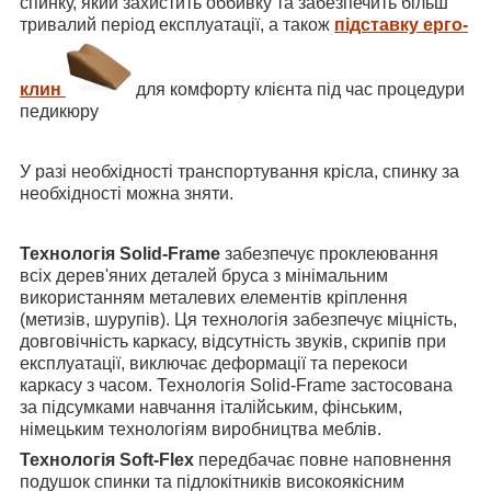
спинку, який захистить оббивку та забезпечить більш
тривалий період експлуатації, а також
підставку ерго-
клин
для комфорту клієнта під час процедури
педикюру
У разі необхідності транспортування крісла, спинку за
необхідності можна зняти.
Технологія Solid-Frame
забезпечує проклеювання
всіх дерев'яних деталей бруса з мінімальним
використанням металевих елементів кріплення
(метизів, шурупів). Ця технологія забезпечує міцність,
довговічність каркасу, відсутність звуків, скрипів при
експлуатації, виключає деформації та перекоси
каркасу з часом. Технологія Solid-Frame
застосована
за підсумками навчання італійським, фінським,
німецьким технологіям виробництва меблів.
Технологія Soft-Flex
передбачає повне наповнення
подушок спинки та підлокітників високоякісним