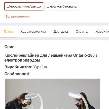
Шкірозамінник/замша
Шкіра комбінована
Під замовлення
Опис
Характеристики
Доставка
Оплата
Умови п
Опис
Крісло-реклайнер для лешмейкера Ontario-180 з
електроприводом
Виробництво:
Україна
Особливості: