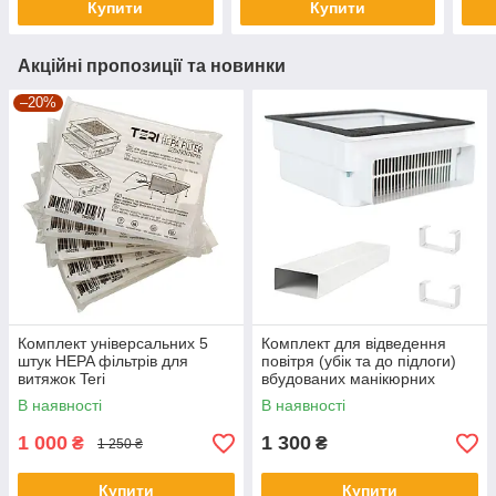
Купити
Купити
Акційні пропозиції та новинки
–20%
Комплект універсальних 5
Комплект для відведення
штук HEPA фільтрів для
повітря (убік та до підлоги)
витяжок Teri
вбудованих манікюрних
витяжок Teri Turbo / 800 (0,5
В наявності
В наявності
метра)
1 000
1 300
₴
₴
1 250 ₴
Купити
Купити