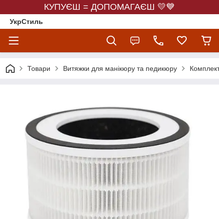
КУПУЄШ = ДОПОМАГАЄШ 💛💙
УкрСтиль
Товари
Витяжки для манікюру та педикюру
Комплект