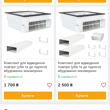
Комплект для відведення
Комплект для відведення
повітря (убік та до підлоги)
повітря (убік та до підлоги)
вбудованих манікюрних
вбудованих манікюрних
витяжок Teri Turbo / 800 (1
витяжок Teri Turbo / 800
В наявності
В наявності
метр)
(0,5+0,5 метра)
1 700
2 500
₴
₴
Купити
Купити