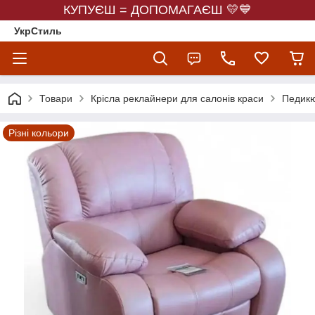
КУПУЄШ = ДОПОМАГАЄШ 💛💙
УкрСтиль
Товари
Крісла реклайнери для салонів краси
Педикю
Різні кольори