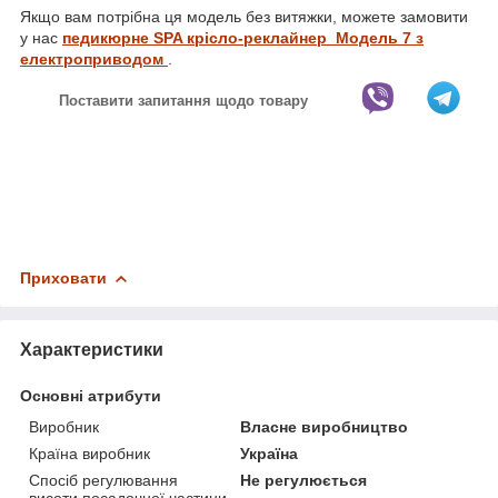
Якщо вам потрібна ця модель без витяжки, можете замовити
у нас
педикюрне SPA крісло-реклайнер Модель
7
з
електроприводом
.
Поставити запитання щодо товару
Приховати
Характеристики
Основні атрибути
Виробник
Власне виробництво
Країна виробник
Україна
Спосіб регулювання
Не регулюється
висоти посадочної частини