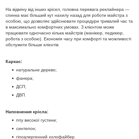
На відміну від інших крісел, головна перевага реклайнера —
спинка має більший кут нахилу назад для роботи майстра з
особою, що дозволяє здійснювати процедури тривалий час та
в максимально комфортних умовах. З клієнтом може
працювати одночасно кілька майстрів (манікюр, педикюр,
робота з особою). Економія часу при комфорті та можливості
обслужити більше клієнтів.
Каркас:
натуральне дерево;
фанера;
ДСП;
ДВП.
Наповнення крісла:
ппу високої густини;
синтепон;
гіпоалергенний холофайбер.