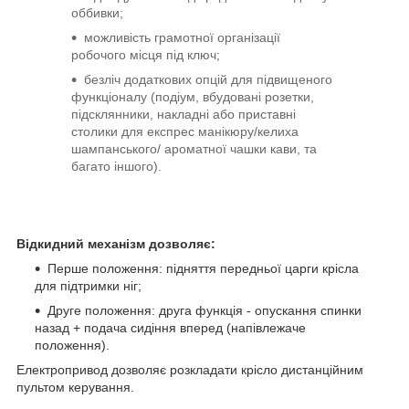
оббивки;
можливість грамотної організації
робочого місця під ключ;
безліч додаткових опцій для підвищеного
функціоналу (подіум, вбудовані розетки,
підсклянники, накладні або приставні
столики для експрес манікюру/келиха
шампанського/ ароматної чашки кави, та
багато іншого).
Відкидний механізм дозволяє:
Перше положення: підняття передньої царги крісла
для підтримки ніг;
Друге положення: друга функція - опускання спинки
назад + подача сидіння вперед (напівлежаче
положення).
Електропривод дозволяє розкладати крісло дистанційним
пультом керування.