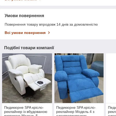
Умови повернення
Повернення товару впродовж 14 днів за домовленістю
Всі умови повернення
Подібні товари компанії
Педикюрне SPA крісло-
Педикюрне SPA крісло-
Педи
реклайнер із вбудованою
реклайнер Модель 4 з
рекл
витяжкою Модель 5
електроприводом
еле