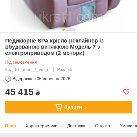
Педикюрне SPA крісло-реклайнер із
вбудованою витяжкою Модель 7 з
електроприводом (2 мотори)
Під замовлення
Код: EE_mod_7_vut_e
Роздріб
Відправка з
05 вересня 2026
45 415
₴
Купити
Опис
Характеристики
Доставка
Оплата
Умови п