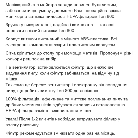
Манікюрний стіл майстра завжди повинен бути чистим,
забезпечити цю умову допоможе Вам інноваційна врізна
манікюрна витяжка пилосос з HEPA фільтром Teri 800.
Зручна у використанні, надійна і компактна — головні
переваги врізний витяжки Teri 800.
Корпус витяжки виконаний з міцного ABS-пластика. Всі
електронні компоненти закриті пластиковим корпусом.
Сітка кріпиться до столу при момощи метизів. Пропонуєм різні
кольори решіток на вибір.
На вентиляторі встановлюється фільтр, що виключає
видування пилу, коли фільтр забивається, на відміну від
мішка.
Так само це береже вентилятор і електроніку від попадання
пилу, що робить витяжку Teri 800 довговічною.
100% фільтрація, ефективне та миттєве поглинання пилу та
дрібних частинок нігтів відбувається завдяки встановленню
НЕРА фільтра замість використання мішка.
Увага! Після 1-2 клієнтів необхідно витрушувати фільтр у
вологу раковину.
Фільтр рекомендується змінювати один раз на місяць.