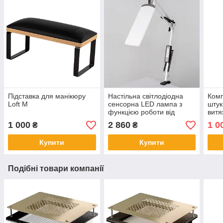
Підставка для манікюру
Настільна світлодіодна
Комп
Loft M
сенсорна LED лампа з
штук
функцією роботи від
витя
повербанку та
1 000
2 860
1 0
₴
₴
регулюванням світла X-
LED-20 SW
Купити
Купити
Подібні товари компанії