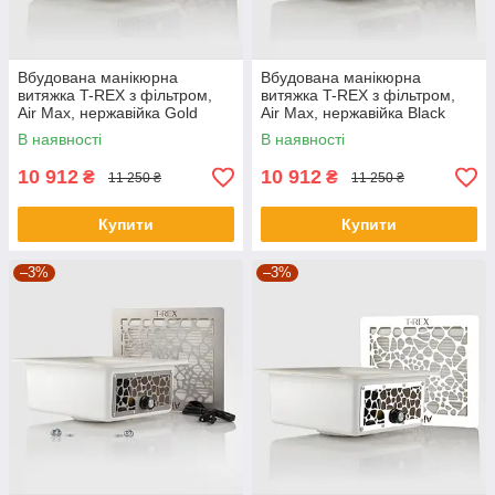
Вбудована манікюрна
Вбудована манікюрна
витяжка T-REX з фільтром,
витяжка T-REX з фільтром,
Air Max, нержавійка Gold
Air Max, нержавійка Black
В наявності
В наявності
10 912
10 912
₴
₴
11 250 ₴
11 250 ₴
Купити
Купити
–3%
–3%