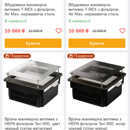
Вбудована манікюрна
Вбудована манікюрна
витяжка T-REX з фільтром,
витяжка T-REX з фільтром,
Air Max, нержавіюча сталь
Air Max, нержавіюча сталь
White
В наявності
В наявності
10 660
10 660
₴
₴
10 990 ₴
10 990 ₴
Купити
Купити
Подарунок
Подарунок
Врізна манікюрна витяжка з
Врізна манікюрна витяжка з
HEPA фільтром Teri 800, цвет
HEPA фільтром Teri 800, колір
черный (сетка металлик)
чорний (сітка чорна)