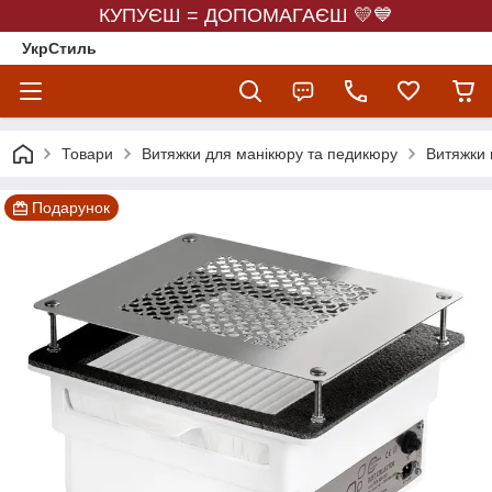
КУПУЄШ = ДОПОМАГАЄШ 💛💙
УкрСтиль
Товари
Витяжки для манікюру та педикюру
Витяжки в
Подарунок