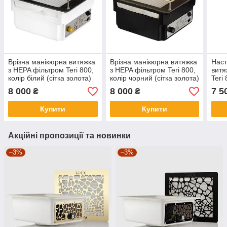
Врізна манікюрна витяжка
Врізна манікюрна витяжка
Наст
з HEPA фільтром Teri 800,
з HEPA фільтром Teri 800,
витя
колір білий (сітка золота)
колір чорний (сітка золота)
Teri
(сіт
8 000
8 000
7 5
₴
₴
Купити
Купити
Акційні пропозиції та новинки
–3%
–3%