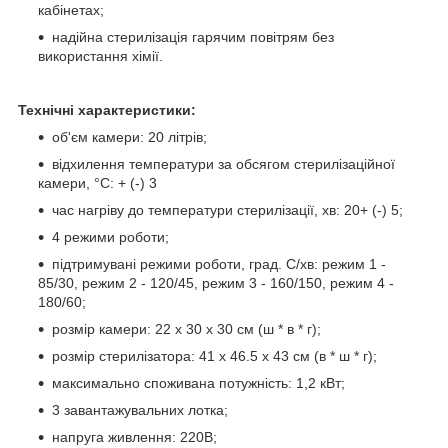
кабінетах;
надійна стерилізація гарячим повітрям без
використання хімії.
Технічні характеристики:
об'єм камери: 20 літрів;
відхилення температури за обсягом стерилізаційної
камери, °С: + (-) 3
час нагріву до температури стерилізації, хв: 20+ (-) 5;
4 режими роботи;
підтримувані режими роботи, град. С/хв: режим 1 -
85/30, режим 2 - 120/45, режим 3 - 160/150, режим 4 -
180/60;
розмір камери: 22 х 30 х 30 см (ш * в * г);
розмір стерилізатора: 41 x 46.5 x 43 см (в * ш * г);
максимально споживана потужність: 1,2 кВт;
3 завантажувальних лотка;
напруга живлення: 220В;