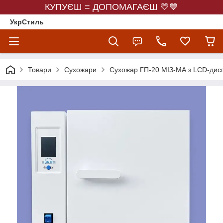
КУПУЄШ = ДОПОМАГАЄШ 💛💙
УкрСтиль
Товари
Сухожари
Сухожар ГП-20 МІЗ-МА з LCD-дис