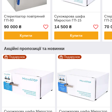
Стерилізатор повітряний
Сухожарова шафа
Стер
ГП-80
Мікростоп ГП-15
ГП-
90 000
14 500
70 
₴
₴
Купити
Купити
Акційні пропозиції та новинки
Подарунок
Подарунок
Сухожарова шафа Мікростоп
Сухожарова шафа Мікростоп