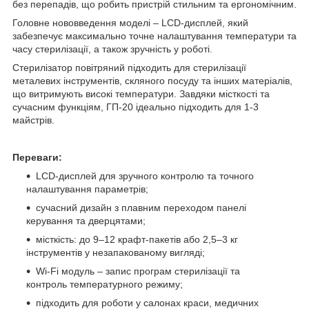
без перепадів, що робить пристрій стильним та ергономічним.
Головне нововведення моделі – LCD-дисплей, який
забезпечує максимально точне налаштування температури та
часу стерилізації, а також зручність у роботі.
Стерилізатор повітряний підходить для стерилізації
металевих інструментів, скляного посуду та інших матеріалів,
що витримують високі температури. Завдяки місткості та
сучасним функціям, ГП-20 ідеально підходить для 1-3
майстрів.
Переваги:
LCD-дисплей для зручного контролю та точного
налаштування параметрів;
сучасний дизайн з плавним переходом панелі
керування та дверцятами;
місткість: до 9–12 крафт-пакетів або 2,5–3 кг
інструментів у незапакованому вигляді;
Wi-Fi модуль – запис програм стерилізації та
контроль температурного режиму;
підходить для роботи у салонах краси, медичних