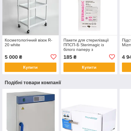
Косметологічний візок R-
Пакети для стерилізації
Підс
20 white
ППСП-Б Sterimagic із
Miz
білого паперу з
індикатором 4 класу
5 000
185
4 9
₴
₴
100×200 мм, 100 шт
Купити
Купити
Подібні товари компанії