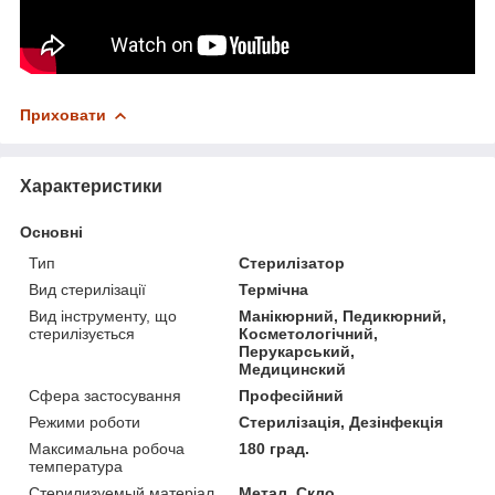
Приховати
Характеристики
Основні
Тип
Стерилізатор
Вид стерилізації
Термічна
Вид інструменту, що
Манікюрний, Педикюрний,
стерилізується
Косметологічний,
Перукарський,
Медицинский
Сфера застосування
Професійний
Режими роботи
Стерилізація, Дезінфекція
Максимальна робоча
180 град.
температура
Стерилизуемый матеріал
Метал, Скло