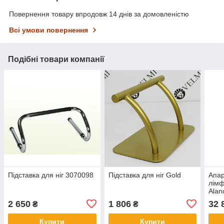
Повернення товару впродовж 14 днів за домовленістю
Всі умови повернення
Подібні товари компанії
Підставка для ніг 3070098
Підставка для ніг Gold
Апар
лімф
Alan
2 650
1 806
32 
₴
₴
Купити
Купити