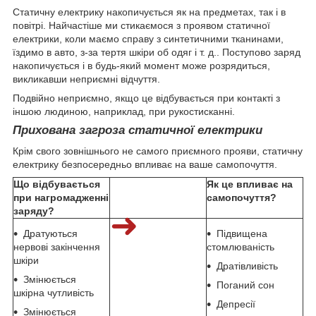
Статичну електрику накопичується як на предметах, так і в
повітрі. Найчастіше ми стикаємося з проявом статичної
електрики, коли маємо справу з синтетичними тканинами,
їздимо в авто, з-за тертя шкіри об одяг і т. д.. Поступово заряд
накопичується і в будь-який момент може розрядиться,
викликавши неприємні відчуття.
Подвійно неприємно, якщо це відбувається при контакті з
іншою людиною, наприклад, при рукостисканні.
Прихована загроза статичної електрики
Крім свого зовнішнього не самого приємного прояви, статичну
електрику безпосередньо впливає на ваше самопочуття.
Що відбувається
Як це впливає на
при нагромадженні
самопочуття?
заряду?
➜
Дратуються
Підвищена
нервові закінчення
стомлюваність
шкіри
Дратівливість
Змінюється
Поганий сон
шкірна чутливість
Депресії
Змінюється