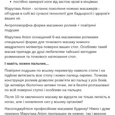
постійно замерзлі ноги від застою крові в кінцівках
Марутака Anion - останнє покоління ножних масажерів -
об'єднав в собі всі сучасні технології для бадьорості і здоров'я
ваших ніг.
Антропоморфна форма масажних роликів + повітряні
подушки
Марутака Anion оснащений 6-ма масажними роликами
спеціальної форми для точкового масажу кожного
квадратного міліметра поверхні ваших стоп. Особливо такий
масаж припаде до душі любителям тайської методики
розминання та точкового натискання стоп.
І навіть кожен пальчик...
Повітряні подушки по всьому периметру навколо стопи і на
підйомі витягають всю стопу і кожен палець окремо. Точкова
конструкція роликів дозволяє розім'яти всі пальці з усіх боків.
Це активізує біологічно активні точки, які в безлічі розташовані
по всій поверхні ступні і особливо на пальцях.
Після 10-ти хвилинного масажу ви відчуєте не тільки легкість в
ногах, але і оновлення сил у всьому організмі!
Насолоджуйтеся професійним масажем будинку! Ніжно і дуже
приємно Марутака Anion пропрацює як нижню, так і верхню