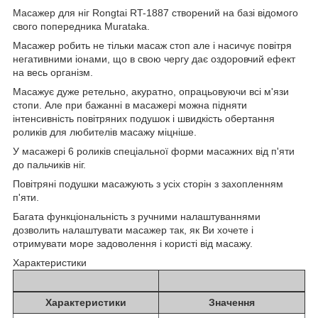
Масажер для ніг Rongtai RT-1887 створений на базі відомого
свого попередника Murataka.
Масажер робить не тільки масаж стоп але і насичує повітря
негативними іонами, що в свою чергу дає оздоровчий ефект
на весь організм.
Масажує дуже ретельно, акуратно, опрацьовуючи всі м'язи
стопи. Але при бажанні в масажері можна підняти
інтенсивність повітряних подушок і швидкість обертання
роликів для любителів масажу міцніше.
У масажері 6 роликів спеціальної форми масажних від п'яти
до пальчиків ніг.
Повітряні подушки масажують з усіх сторін з захопленням
п'яти.
Багата функціональність з ручними налаштуваннями
дозволить налаштувати масажер так, як Ви хочете і
отримувати море задоволення і користі від масажу.
Характеристики
Характеристики
Значення