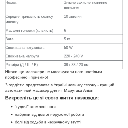
Чохол:
Знімне захисне тканинне
покриття
Середня тривалість сеансу
10 хвилин
масажу
Масажні головки (кількість)
6
Вага
5 кг
Споживана потужність
50 W
Споживана напруга
220 - 240 V
Розміри (Д / Ш / В)
39 / 33 / 20 см
Ніколи ще масажери не масажували ноги настільки
професійно і приємно!
З гордістю представляє в Україні новинку сезону - кращий
автоматичний масажер для ніг Марутака Anion!
Викресліть це зі свого життя назавжди:
"гудячі" втомлені ноги
набряки від довгої нерухомої роботи
болі від ходьби в незручному взутті