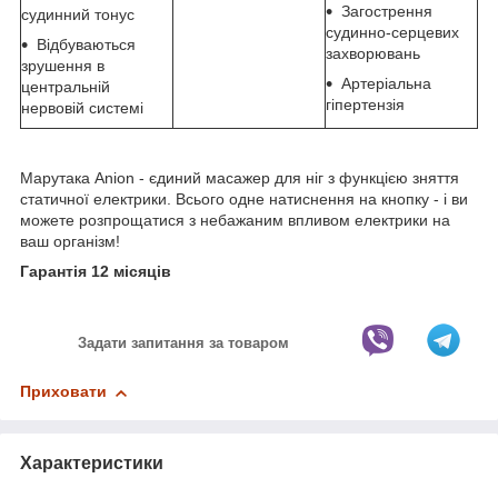
Загострення
судинний тонус
судинно-серцевих
Відбуваються
захворювань
зрушення в
Артеріальна
центральній
гіпертензія
нервовій системі
Марутака Anion - єдиний масажер для ніг з функцією зняття
статичної електрики. Всього одне натиснення на кнопку - і ви
можете розпрощатися з небажаним впливом електрики на
ваш організм!
Гарантія 12 місяців
Задати запитання за товаром
Приховати
Характеристики