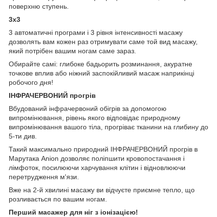
поверхню ступень.
3х3
3 автоматичні програми і 3 рівня інтенсивності масажу
дозволять вам кожен раз отримувати саме той вид масажу,
який потрібен вашим ногам саме зараз.
Обирайте самі: глибоке бадьорить розминання, акуратне
точкове вплив або ніжний заспокійливий масаж наприкінці
робочого дня!
ІНФРАЧЕРВОНИЙ прогрів
Вбудований інфрачервоний обігрів за допомогою
випромінювання, рівень якого відповідає природному
випромінювання вашого тіла, прогріває тканини на глибину до
5-ти див.
Такий максимально природний ІНФРАЧЕРВОНИЙ прогрів в
Марутака Anion дозволяє поліпшити кровопостачання і
лімфоток, посилюючи харчування клітин і відновлюючи
перетрудження м'язи.
Вже на 2-й хвилині масажу ви відчуєте приємне тепло, що
розливається по вашим ногам.
Перший масажер для ніг з іонізацією!