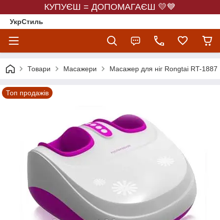
КУПУЄШ = ДОПОМАГАЄШ 💛💙
УкрСтиль
Товари
Масажери
Масажер для ніг Rongtai RT-1887
Топ продажів