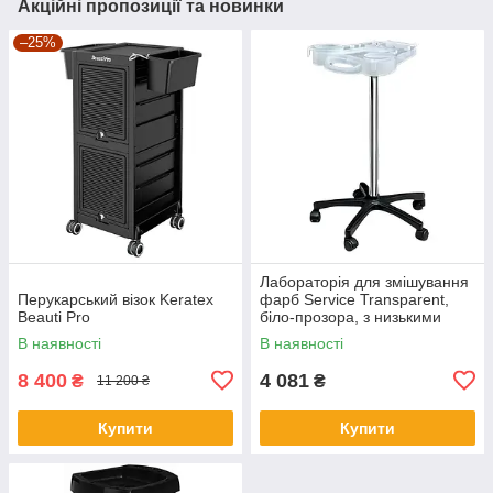
Акційні пропозиції та новинки
–25%
Лабораторія для змішування
Перукарський візок Keratex
фарб Service Transparent,
Beauti Pro
біло-прозора, з низькими
колесами
В наявності
В наявності
8 400
4 081
₴
₴
11 200 ₴
Купити
Купити