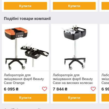
Купити
Купити
Подібні товари компанії
Лабораторія для
Лабораторія для
Лабо
змішування фарб Beauty
змішування фарб Beauty
зміш
Case Orange
Case на високих колесах
Cas
6 095
7 844
6 9
₴
₴
Купити
Купити