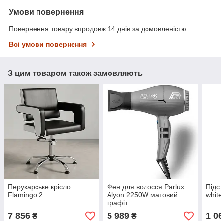
Умови повернення
Повернення товару впродовж 14 днів за домовленістю
Всі умови повернення
З цим товаром також замовляють
Перукарське крісло
Фен для волосся Parlux
Підс
Flamingo 2
Alyon 2250W матовий
whit
графіт
7 856
5 989
1 0
₴
₴