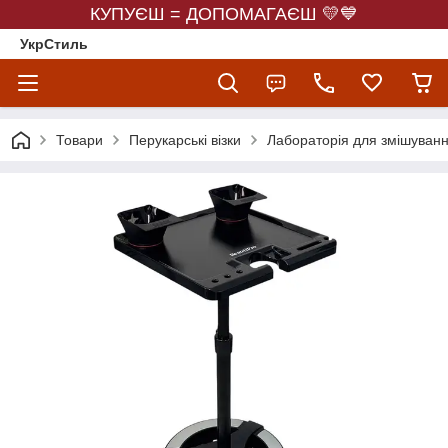
КУПУЄШ = ДОПОМАГАЄШ 💛💙
УкрСтиль
Товари
Перукарські візки
Лабораторія для змішуван