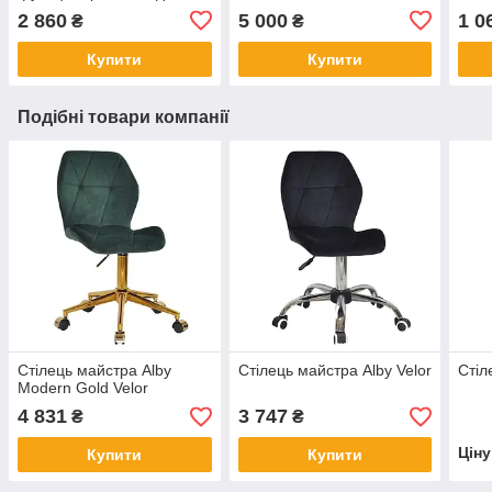
повербанку та
2 860
5 000
1 0
₴
₴
регулюванням світла X-
LED-20 SW
Купити
Купити
Подібні товари компанії
Стілець майстра Alby
Стілець майстра Alby Velor
Стіл
Modern Gold Velor
4 831
3 747
₴
₴
Цін
Купити
Купити