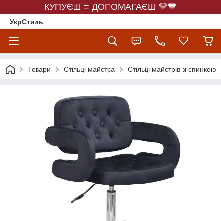
КУПУЄШ = ДОПОМАГАЄШ 💛💙
УкрСтиль
Товари
Стільці майстра
Стільці майстрів зі спинкою