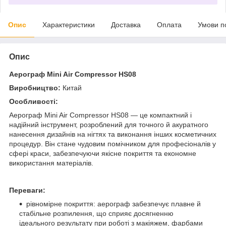
Опис
Характеристики
Доставка
Оплата
Умови п
Опис
Аерограф Mini Air Compressor HS08
Виробництво:
Китай
Особливості:
Аерограф Mini Air Compressor HS08 — це компактний і
надійний інструмент, розроблений для точного й акуратного
нанесення дизайнів на нігтях та виконання інших косметичних
процедур. Він стане чудовим помічником для професіоналів у
сфері краси, забезпечуючи якісне покриття та економне
використання матеріалів.
Переваги:
рівномірне покриття: аерограф забезпечує плавне й
стабільне розпилення, що сприяє досягненню
ідеального результату при роботі з макіяжем, фарбами