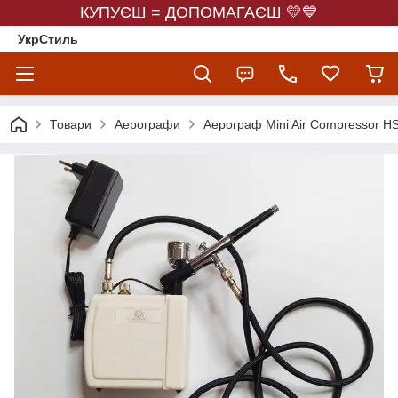
КУПУЄШ = ДОПОМАГАЄШ 💛💙
УкрСтиль
Товари
Аерографи
Аерограф Mini Air Compressor H