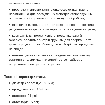
чи іншими засобами;
простота у використанні: легко освоюється навіть
новачками, а для досвідчених майстрів стане зручним і
ефективним інструментом для щоденної роботи;
економне використання: точкове нанесення дозволяє
раціонально витрачати матеріали та знижувати витрати;
компактність і портативність: невелика вага й
габарити роблять пристрій зручним для зберігання та
транспортування, особливо для майстрів, які працюють
на виїзді;
інтелектуальне керування: завдяки автоматичному
вмиканню та вимиканню запобігається зайвому
витрачанню повітря й матеріалів.
Технічні характеристики:
діаметр сопла: 0,2–0,5 мм;
продуктивність: 10,5 л/хв;
автостоп: 21 psi;
автостарт: 15 psi;