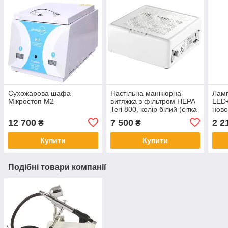
Сухожарова шафа
Настільна манікюрна
Ламп
Мікростоп М2
витяжка з фільтром HEPA
LED+
Teri 800, колір білий (сітка
ново
біла)
квар
12 700
7 500
2 2
₴
₴
(ори
Купити
Купити
Подібні товари компанії