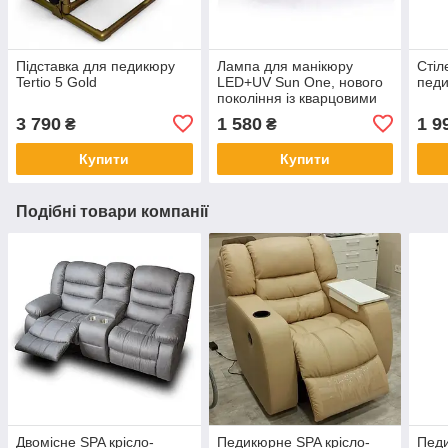
Підставка для педикюру
Лампа для манікюру
Стіл
Tertio 5 Gold
LED+UV Sun One, нового
педи
покоління із кварцовими
діодами, 48Вт оригінал
3 790
1 580
1 9
₴
₴
Купити
Купити
Подібні товари компанії
Двомісне SPA крісло-
Педикюрне SPA крісло-
Педи