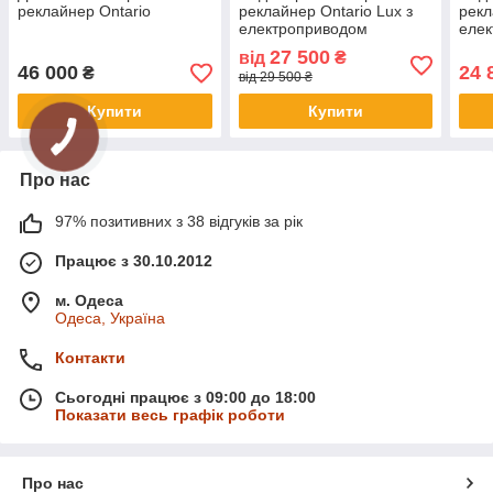
реклайнер Ontario
реклайнер Ontario Lux з
рекл
електроприводом
еле
Com
27 500
від
₴
46 000
24 
₴
від 29 500 ₴
Купити
Купити
Про нас
97% позитивних з 38 відгуків за рік
Працює з 30.10.2012
м. Одеса
Одеса, Україна
Контакти
Сьогодні працює з 09:00 до 18:00
Показати весь графік роботи
Про нас