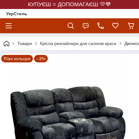
КУПУЄШ = ДОПОМАГАЄШ 💛💙
УкрСтиль
Товари
Крісла реклайнери для салонів краси
Двоміс
Різні кольори
–3%