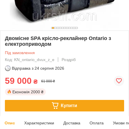
Двомісне SPA крісло-реклайнер Ontario з
електроприводом
Під замовлення
Код: KN_ontario_dvux_z_e
Роздріб
Відправка з
24 серпня 2026
59 000
₴
61 000 ₴
Економія
2000 ₴
Купити
Опис
Характеристики
Доставка
Оплата
Умови п