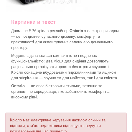
Картинки и текст
Двомісне SPA крісло-реклайнер
Ontario
з електроприводом
— це поєднання сучасного дизайну, комфорту та
практичності для облаштування салону або домашнього
простору.
Модель відзначається компактністю і водночас
функціональністю: два місця для сидіння дозволяють
раціонально організувати простір без втрати зручності.
Крісло оснащене вбудованими підсклянниками та ящиком
для зберігання — зручно як для майстра, так і для клієнта.
Ontario
— це спосіб створити стильне, затишне та
ергономічне середовище, яке забезпечить комфорт на
високому рівні.
Крісло має електричне керування нахилом спинки та
підніжки, а м’які підлокітники підвищують відчуття
розслаблення під час процедур.