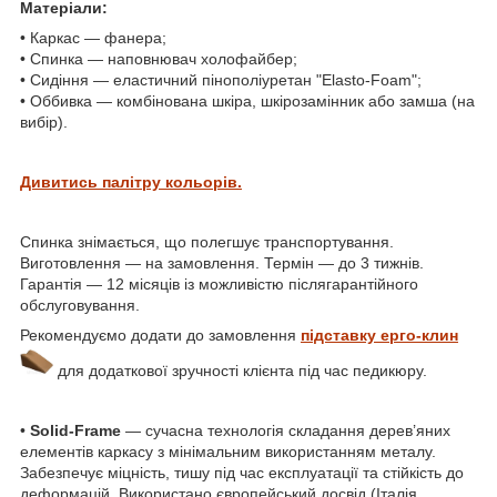
Матеріали:
• Каркас — фанера;
• Спинка — наповнювач холофайбер;
• Сидіння — еластичний пінополіуретан "Elasto-Foam";
• Оббивка — комбінована шкіра, шкірозамінник або замша (на
вибір).
Дивитись палітру кольорів.
Спинка знімається, що полегшує транспортування.
Виготовлення — на замовлення. Термін — до 3 тижнів.
Гарантія — 12 місяців із можливістю післягарантійного
обслуговування.
Рекомендуємо додати до замовлення
підставку ерго-клин
для додаткової зручності клієнта під час педикюру.
•
Solid-Frame
— сучасна технологія складання дерев’яних
елементів каркасу з мінімальним використанням металу.
Забезпечує міцність, тишу під час експлуатації та стійкість до
деформацій. Використано європейський досвід (Італія,