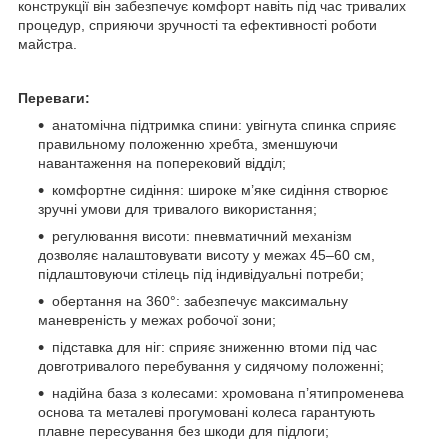
конструкції він забезпечує комфорт навіть під час тривалих
процедур, сприяючи зручності та ефективності роботи
майстра.
Переваги:
анатомічна підтримка спини: увігнута спинка сприяє
правильному положенню хребта, зменшуючи
навантаження на поперековий відділ;
комфортне сидіння: широке м’яке сидіння створює
зручні умови для тривалого використання;
регулювання висоти: пневматичний механізм
дозволяє налаштовувати висоту у межах 45–60 см,
підлаштовуючи стілець під індивідуальні потреби;
обертання на 360°: забезпечує максимальну
маневреність у межах робочої зони;
підставка для ніг: сприяє зниженню втоми під час
довготривалого перебування у сидячому положенні;
надійна база з колесами: хромована п’ятипроменева
основа та металеві прогумовані колеса гарантують
плавне пересування без шкоди для підлоги;