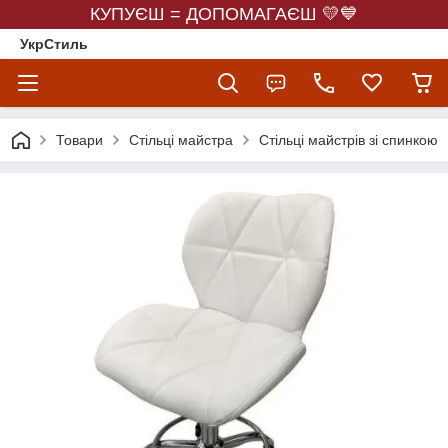
КУПУЄШ = ДОПОМАГАЄШ 💛💙
УкрСтиль
Товари
Стільці майстра
Стільці майстрів зі спинкою