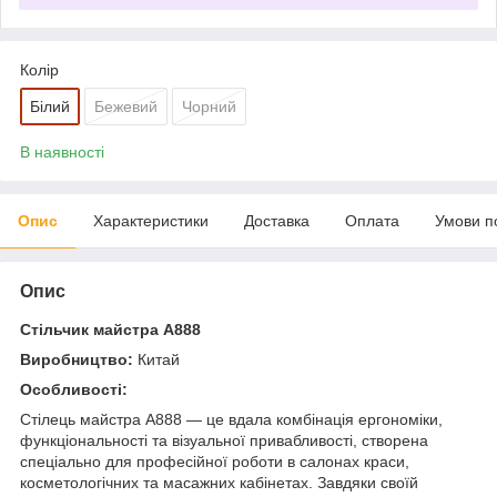
Колір
Білий
Бежевий
Чорний
В наявності
Опис
Характеристики
Доставка
Оплата
Умови п
Опис
Стільчик майстра А888
Виробництво:
Китай
Особливості:
Стілець майстра А888 — це вдала комбінація ергономіки,
функціональності та візуальної привабливості, створена
спеціально для професійної роботи в салонах краси,
косметологічних та масажних кабінетах. Завдяки своїй