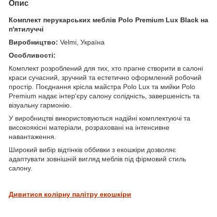
Опис
Комплект перукарських меблів Polo Premium Lux Black на
п'ятилуччі
Виробництво:
Velmi, Україна
Особливості:
Комплект розроблений для тих, хто прагне створити в салоні
краси сучасний, зручний та естетично оформлений робочий
простір. Поєднання крісла майстра Polo Lux та мийки Polo
Premium надає інтер'єру салону солідність, завершеність та
візуальну гармонію.
У виробництві використовуються надійні комплектуючі та
високоякісні матеріали, розраховані на інтенсивне
навантаження.
Широкий вибір відтінків оббивки з екошкіри дозволяє
адаптувати зовнішній вигляд меблів під фірмовий стиль
салону.
Дивитися колірну палітру екошкіри