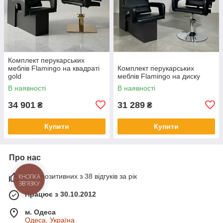
Комплект перукарських
меблів Flamingo на квадраті
Комплект перукарських
gold
меблів Flamingo на диску
В наявності
В наявності
34 901
31 289
₴
₴
Купити
Купити
Про нас
97% позитивних з 38 відгуків за рік
КНОПКА
ЗВ'ЯЗКУ
Працює з 30.10.2012
м. Одеса
Одеса, Україна