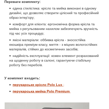
Переваги комплекту:
єдина стилістика: крісло та мийка виконані в одному
дизайні, що дозволяє створити цілісний та професійний
образ інтер'єру;
комфорт для клієнта: ергономічна форма крісла та
мийка з регульованим нахилом забезпечують зручність
під час усіх процедур;
якісні матеріали: оббивка крісла - зносостійка
екошкіра преміум-класу, миття - з міцних вологостійких
матеріалів, стійких до косметичних засобів;
надійність експлуатації: кожен елемент розрахований
на щоденну роботу в салоні, гарантуючи стабільну
роботу без перебоїв.
У комплект входить:
перукарське крісло
Polo Lux
;
перукарська мийка
Polo Premium