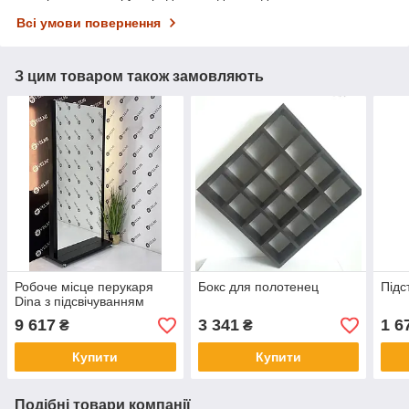
Всі умови повернення
З цим товаром також замовляють
Робоче місце перукаря
Бокс для полотенец
Підс
Dina з підсвічуванням
9 617
3 341
1 6
₴
₴
Купити
Купити
Подібні товари компанії