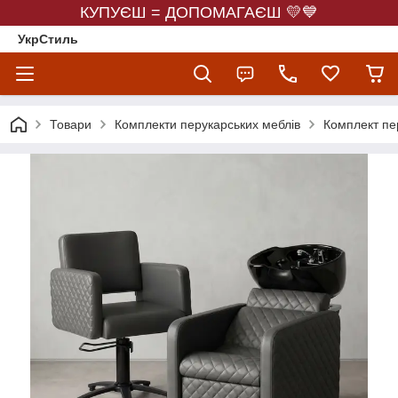
КУПУЄШ = ДОПОМАГАЄШ 💛💙
УкрСтиль
Товари
Комплекти перукарських меблів
Комплект пер