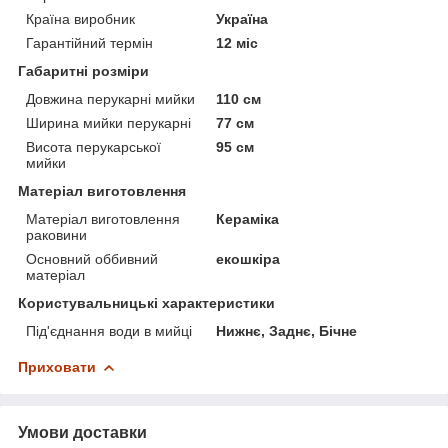
Країна виробник
Україна
Гарантійний термін
12 міс
Габаритні розміри
Довжина перукарні мийки
110 см
Ширина мийки перукарні
77 см
Висота перукарської
95 см
мийки
Матеріал виготовлення
Матеріал виготовлення
Кераміка
раковини
Основний оббивний
екошкіра
матеріал
Користувальницькі характеристики
Під'єднання води в мийці
Нижнє, Заднє, Бічне
Приховати
Умови доставки