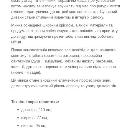
експлуатації гігієнічними. Керамічна чаша з регульованим
кутом нахилу забезпечує зручність під час процедури миття
голови, адаптуючись до потреб кожного клієнта. Сучасний
дизайн стане стильним акцентом в інтер'єрі салону.
Мийка оснащена широким кріслом, а якісні матеріали та
продумані рішення забезпечують довговічність та простоту
догляду, підтримуючи презентабельний вигляд робочого
місця.
Повна комплектація включає все необхідне для швидкого
монтажу: глибока керамічна раковина, професійна
сантехніка (душ + змішувач), механізм нахилу раковини,
злив. Додатковою перевагою є універсальне підключення
(нижнє чи задні).
Ця мийка стане виразним елементом професійної зони,
демонструючи високий рівень сервісу та увагу до клієнтів.
Технічні характеристики:
довжина: 110 см;
ширина: 77 см;
висота: 95 см;