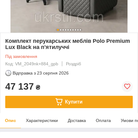
Комплект перукарських меблів Polo Premium
Lux Black на п'ятилуччі
Під замовлення
Код: VM_2049nk+884_gpb
Роздріб
Відправка з
23 серпня 2026
47 137
₴
Купити
Опис
Характеристики
Доставка
Оплата
Умови п