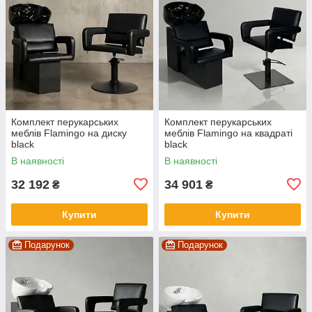
Комплект перукарських
Комплект перукарських
меблів Flamingo на диску
меблів Flamingo на квадраті
black
black
В наявності
В наявності
32 192
34 901
₴
₴
Купити
Купити
Подарунок
Подарунок