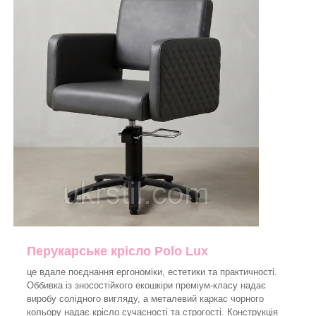
Перукарське крісло Polo Lux
це вдале поєднання ергономіки, естетики та практичності.
Оббивка із зносостійкого екошкіри преміум-класу надає
виробу солідного вигляду, а металевий каркас чорного
кольору надає крісло сучасності та строгості. Конструкція