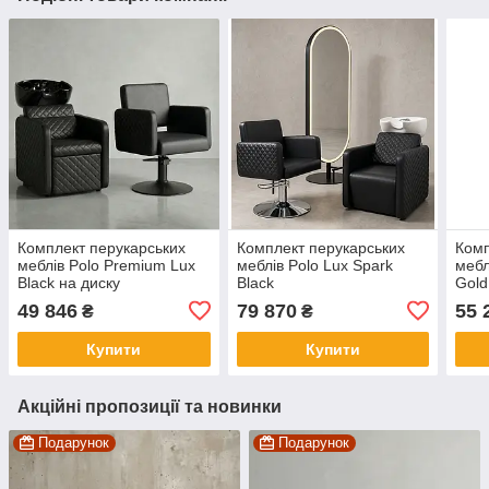
Комплект перукарських
Комплект перукарських
Комп
меблів Polo Premium Lux
меблів Polo Lux Spark
мебл
Black на диску
Black
Gold
49 846
79 870
55 
₴
₴
Купити
Купити
Акційні пропозиції та новинки
Подарунок
Подарунок