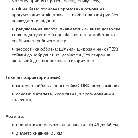
майстру прийняти розслаблену, стійку позу;
міцна база: посилена хромована основа на
прогумованих коліщатках — тихий і плавний рух без
пошкодження підлоги;
регулювання висоти: пневматичний витяг дозволяє
легко адаптувати стілець під зростання майстра та
особливості робочого місця;
зносостійка оббивка: щільний шкірозамінник (ПВХ)
стійкий до забруднення, дезінфекції та стирання -
ідеальний для інтенсивного використання.
Технічні характеристики:
матеріал оббивки: зносостійкий ПВХ шкірозамінник;
основа: металева, хромована, з прогумованими
колесами;
Розміри:
пневматичне регулювання висоти: від 49 до 66 см;
діаметр сидіння: 35 см;