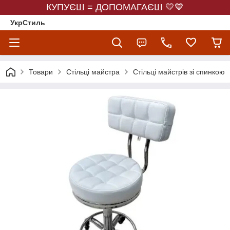
КУПУЄШ = ДОПОМАГАЄШ 💛💙
УкрСтиль
Товари
Стільці майстра
Стільці майстрів зі спинкою