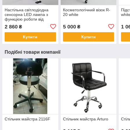
Настільна світлодіодна
Косметологічний візок R-
Підс
сенсорна LED лампа з
20 white
whit
функцією роботи від
повербанку та
2 860
5 000
1 0
₴
₴
регулюванням світла X-
LED-20 SW
Купити
Купити
Подібні товари компанії
Стільчик майстра 2116F
Стільчик майстра Arturo
Стіл