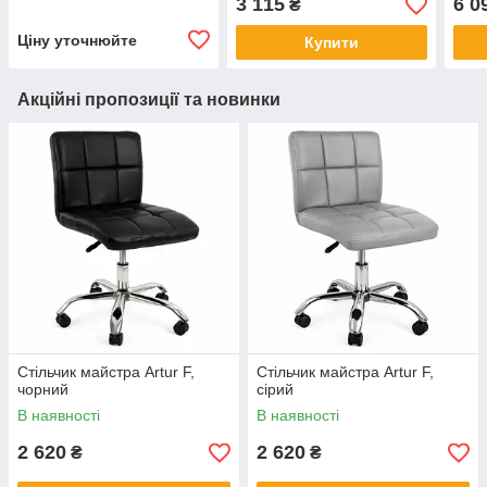
3 115
6 0
₴
Ціну уточнюйте
Купити
Акційні пропозиції та новинки
Стільчик майстра Artur F,
Стільчик майстра Artur F,
чорний
сірий
В наявності
В наявності
2 620
2 620
₴
₴