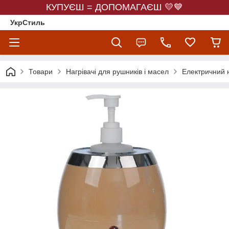
КУПУЄШ = ДОПОМАГАЄШ 💛💙
УкрСтиль
Товари
Нагрівачі для рушників і масел
Електричний н