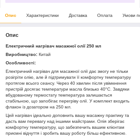
Опис
Характеристики
Доставка
Оплата
Умови п
Опис
Електричний нагрівач масажної олії 250 мл
Виробництво:
Китай
Особливості:
Електричний нагрівач для масажної олії дає змогу не тільки
розігріти олію, але й підтримувати її комфортну температуру
протягом всього сеансу. Через 40 хвилин після увімкнення
пристрій досягає температури масла близько 40°C. Завдяки
вбудованому термостату температура залишається
стабільною, що запобігає перегріву олії. У комплект входить
флакон із дозатором на 250 мл.
Цей нагрівач ідеально доповнить вашу масажну практику та
дасть вам перевагу над іншими майстрами. Олія зберігає
комфортну температуру, що забезпечить вашим клієнтам
приємні відчуття і зробить вашу роботу більш ефективною.