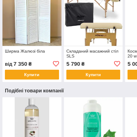
Ширма Жалюзі біла
Складаний масажний стіл
Косм
SLS
20 w
7 350
5 790
5 0
від
₴
₴
Купити
Купити
Подібні товари компанії