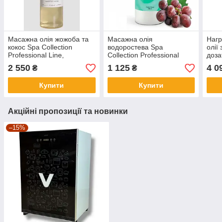
Масажна олія жожоба та
Масажна олія
Нагр
кокос Spa Collection
водоростева Spa
олії
Professional Line,
Collection Professional
доза
Elitecosmetic 500 мл
Line, Elitecosmetic 500 мл
2 550
1 125
4 0
₴
₴
Купити
Купити
Акційні пропозиції та новинки
–15%