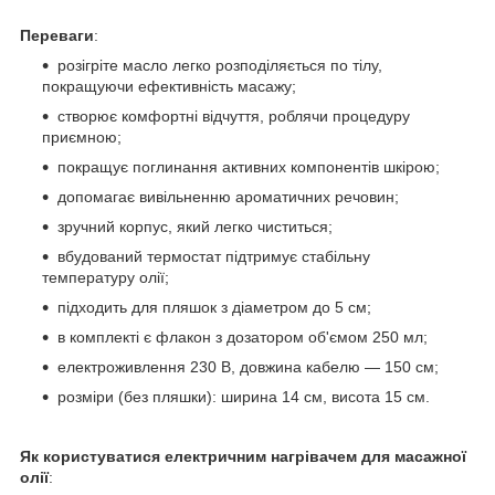
Переваги
:
розігріте масло легко розподіляється по тілу,
покращуючи ефективність масажу;
створює комфортні відчуття, роблячи процедуру
приємною;
покращує поглинання активних компонентів шкірою;
допомагає вивільненню ароматичних речовин;
зручний корпус, який легко чиститься;
вбудований термостат підтримує стабільну
температуру олії;
підходить для пляшок з діаметром до 5 см;
в комплекті є флакон з дозатором об'ємом 250 мл;
електроживлення 230 В, довжина кабелю — 150 см;
розміри (без пляшки): ширина 14 см, висота 15 см.
Як користуватися електричним нагрівачем для масажної
олії
: