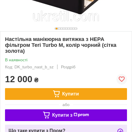
Настільна манікюрна витяжка з HEPA
фільтром Teri Turbo M, колір чорний (сітка
золота)
В наявності
Код: DK_turbo_nast_b_sz
Роздріб
12 000
₴
Купити
або
Купити з
Що таке купити з Пром?