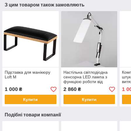
З цим товаром також замовляють
Підставка для манікюру
Настільна світлодіодна
Комп
Loft M
сенсорна LED лампа з
штук
функцією роботи від
витя
повербанку та
1 000
2 860
1 0
₴
₴
регулюванням світла X-
LED-20 SW
Купити
Купити
Подібні товари компанії