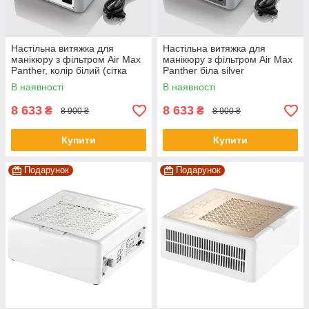
Настільна витяжка для
Настільна витяжка для
манікюру з фільтром Air Max
манікюру з фільтром Air Max
Panther, колір білий (сітка
Panther біла silver
біла)
В наявності
В наявності
8 633
8 633
₴
₴
8 900 ₴
8 900 ₴
Купити
Купити
Подарунок
Подарунок