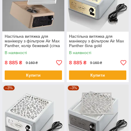
Настільна витяжка для
Настільна витяжка для
манікюру з фільтром Air Max
манікюру з фільтром Air Max
Panther, колір бежевий (сітка
Panther біла gold
чорна)
В наявності
В наявності
8 885
8 885
₴
₴
9 160 ₴
9 160 ₴
Купити
Купити
–3%
–3%