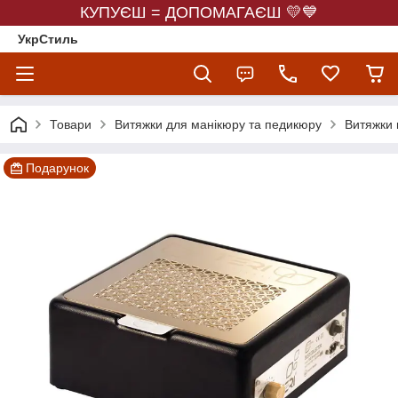
КУПУЄШ = ДОПОМАГАЄШ 💛💙
УкрСтиль
Товари
Витяжки для манікюру та педикюру
Витяжки 
Подарунок