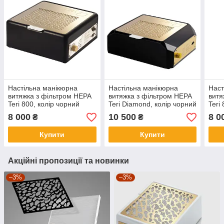
Настільна манікюрна
Настільна манікюрна
Наст
витяжка з фільтром HEPA
витяжка з фільтром HEPA
витя
Teri 800, колір чорний
Teri Diamond, колір чорний
Teri 
(сітка золота)
(сітка золота)
золо
8 000
10 500
8 0
₴
₴
Купити
Купити
Акційні пропозиції та новинки
–3%
–3%