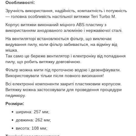
Особливості:
Зручність використання, надійність, компактність і потужність
— головна особливість настільної витяжки Teri Turbo M.
Корпус витяжки виконаний міцного ABS пластику з
використанням анодованого алюмінію і нержавіючої сталі.
На вентиляторі встановлюється фільтр, що виключає
видування пилу, коли фільтр забивається, на відміну від
мішка.
Так само це береже вентилятор і електроніку від попадання
пилу, що робить витяжку довговічною.
Фільтр можна мити під проточною водою і дезенфікувати.
Використовувати тільки після повного висихання!
Всі електронні компоненти закриті пластиковим корпусом.
Витяжку можна застосовувати для проведення процедури
педикюру.
Розміри:
ширина: 257 мм;
довжина: 262 мм;
висота: 108 мм;