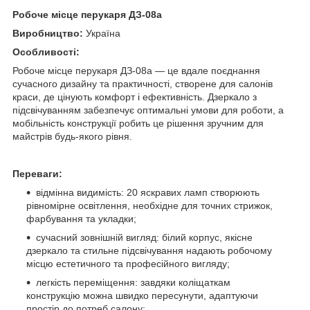
Робоче місце перукаря ДЗ-08а
Виробництво:
Україна
Особливості:
Робоче місце перукаря ДЗ-08а — це вдале поєднання
сучасного дизайну та практичності, створене для салонів
краси, де цінують комфорт і ефективність. Дзеркало з
підсвічуванням забезпечує оптимальні умови для роботи, а
мобільність конструкції робить це рішення зручним для
майстрів будь-якого рівня.
Переваги:
відмінна видимість: 20 яскравих ламп створюють
рівномірне освітлення, необхідне для точних стрижок,
фарбування та укладки;
сучасний зовнішній вигляд: білий корпус, якісне
дзеркало та стильне підсвічування надають робочому
місцю естетичного та професійного вигляду;
легкість переміщення: завдяки коліщаткам
конструкцію можна швидко пересунути, адаптуючи
простір до потреб салону;