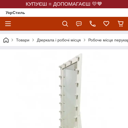
КУПУЄШ = ДОПОМАГАЄШ 💛💙
УкрСтиль
Товари
Дзеркала і робочі місця
Робоче місце перука