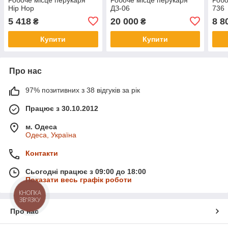
Hip Hop
ДЗ-06
736
5 418
20 000
8 8
₴
₴
Купити
Купити
Про нас
97% позитивних з 38 відгуків за рік
Працює з 30.10.2012
м. Одеса
Одеса, Україна
Контакти
Сьогодні працює з 09:00 до 18:00
Показати весь графік роботи
КНОПКА
ЗВ'ЯЗКУ
Про нас