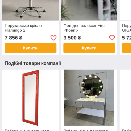
Перукарське крісло
Фен для волосся Fire
Перу
Flamingo 2
Phoenix
GIG
7 856
3 500
5 7
₴
₴
Купити
Купити
Подібні товари компанії
Робоче місце перукаря
Робоче місце перукаря
Робо