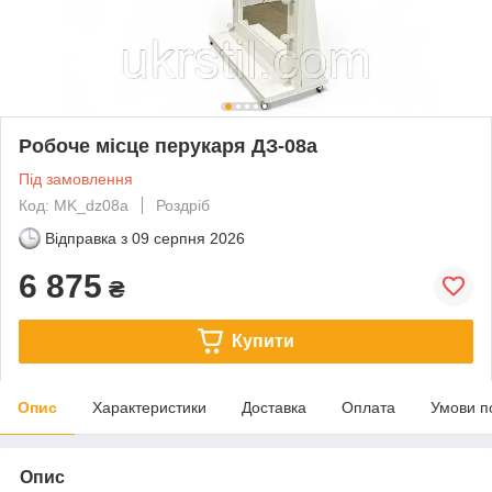
Робоче місце перукаря ДЗ-08а
Під замовлення
Код: MK_dz08а
Роздріб
Відправка з
09 серпня 2026
6 875
₴
Купити
Опис
Характеристики
Доставка
Оплата
Умови п
Опис