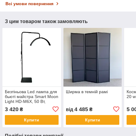
Всі умови повернення
З цим товаром також замовляють
Безтіньова Led лампа для
Ширма в темній рамі
Косм
бьюті майстра Smart Moon
20 w
Light HD-M6X, 50 Вт,
чорна
3 420
4 485
5 0
₴
від
₴
Купити
Купити
Подібні товари компанії