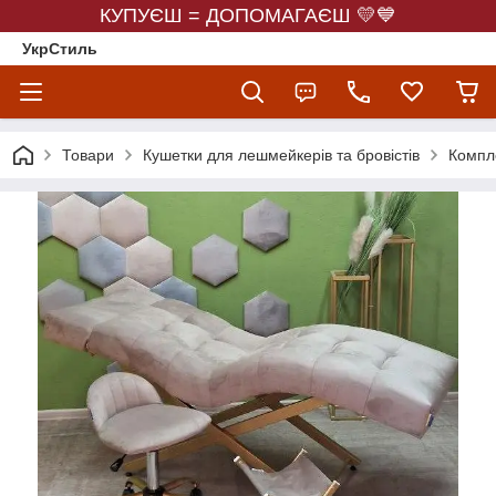
КУПУЄШ = ДОПОМАГАЄШ 💛💙
УкрСтиль
Товари
Кушетки для лешмейкерів та бровістів
Компле