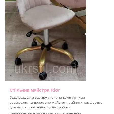
Стільчик майстра Rior
буде радувати вас зручністю та компактними
розмірами, та допоможе майстру прийняти комфортне
для нього становище під час роботи.
Підставою стільця служить міцна металева