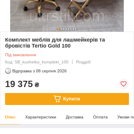
Комплект меблів для лашмейкерів та
бровістів Tertio Gold 100
Під замовлення
Код: SB_kushetka_komplekt_100
Роздріб
Відправка з
08 серпня 2026
19 375
₴
Купити
Опис
Характеристики
Доставка
Оплата
Умови п