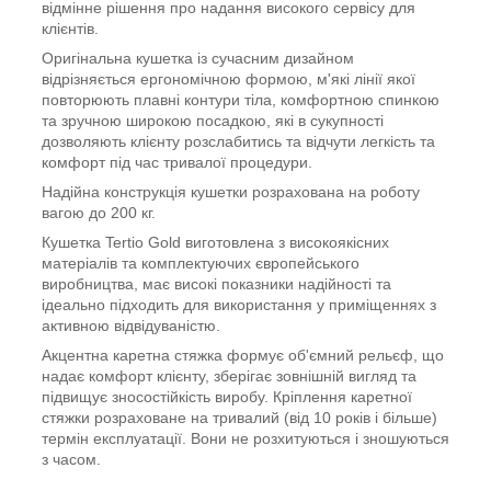
відмінне рішення про надання високого сервісу для
клієнтів.
Оригінальна кушетка із сучасним дизайном
відрізняється ергономічною формою, м'які лінії якої
повторюють плавні контури тіла, комфортною спинкою
та зручною широкою посадкою, які в сукупності
дозволяють клієнту розслабитись та відчути легкість та
комфорт під час тривалої процедури.
Надійна конструкція кушетки розрахована на роботу
вагою до 200 кг.
Кушетка Tertio Gold виготовлена з високоякісних
матеріалів та комплектуючих європейського
виробництва, має високі показники надійності та
ідеально підходить для використання у приміщеннях з
активною відвідуваністю.
Акцентна каретна стяжка формує об'ємний рельєф, що
надає комфорт клієнту, зберігає зовнішній вигляд та
підвищує зносостійкість виробу. Кріплення каретної
стяжки розраховане на тривалий (від 10 років і більше)
термін експлуатації. Вони не розхитуються і зношуються
з часом.