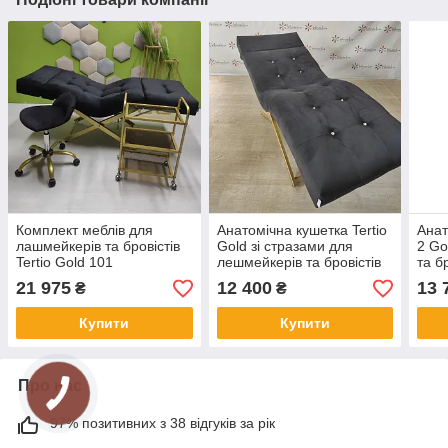
Комплект меблів для
Анатомічна кушетка Tertio
Анат
лашмейкерів та бровістів
Gold зі стразами для
2 Go
Tertio Gold 101
лешмейкерів та бровістів
та б
21 975
12 400
13 
₴
₴
Купити
Купити
Про нас
97% позитивних з 38 відгуків за рік