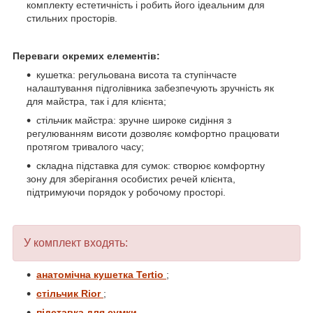
комплекту естетичність і робить його ідеальним для
стильних просторів.
Переваги окремих елементів:
кушетка: регульована висота та ступінчасте
налаштування підголівника забезпечують зручність як
для майстра, так і для клієнта;
стільчик майстра: зручне широке сидіння з
регулюванням висоти дозволяє комфортно працювати
протягом тривалого часу;
складна підставка для сумок: створює комфортну
зону для зберігання особистих речей клієнта,
підтримуючи порядок у робочому просторі.
У комплект входять:
анатомічна кушетка Tertio
;
стільчик Rior
;
підставка для сумки
.