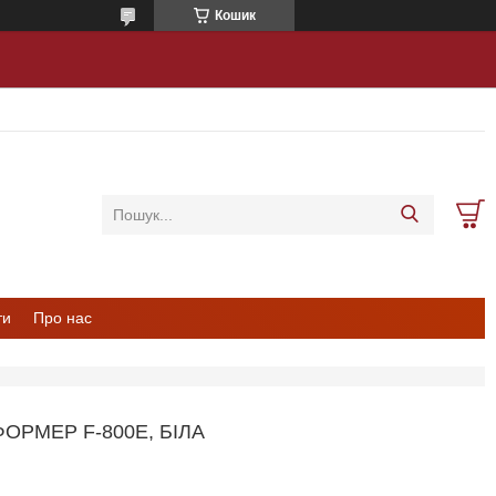
Кошик
ти
Про нас
ОРМЕР F-800E, БІЛА