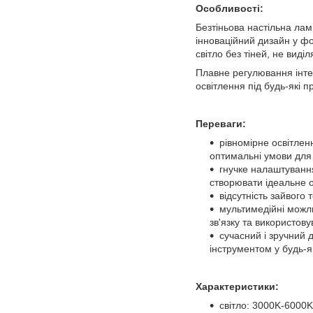
Особливості:
Безтіньова настільна лам
інноваційний дизайн у фо
світло без тіней, не виді
Плавне регулювання інтен
освітлення під будь-які 
Переваги:
рівномірне освітлен
оптимальні умови для
гнучке налаштування
створювати ідеальне о
відсутність зайвого
мультимедійні можли
зв'язку та використов
сучасний і зручний 
інструментом у будь-я
Характеристики:
світло: 3000K-6000K