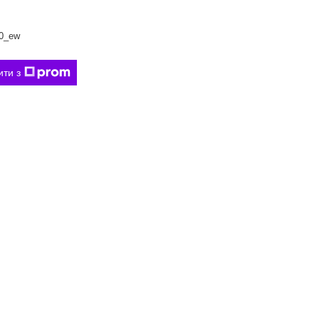
0_ew
ити з