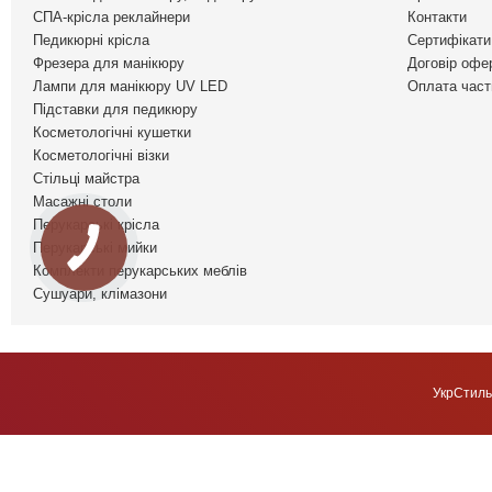
СПА-крісла реклайнери
Контакти
Педикюрні крісла
Сертифікати 
Фрезера для манікюру
Договір офе
Лампи для манікюру UV LED
Оплата част
Підставки для педикюру
Косметологічні кушетки
Косметологічні візки
Стільці майстра
Масажні столи
Перукарські крісла
Перукарські мийки
Комплекти перукарських меблів
Сушуари, клімазони