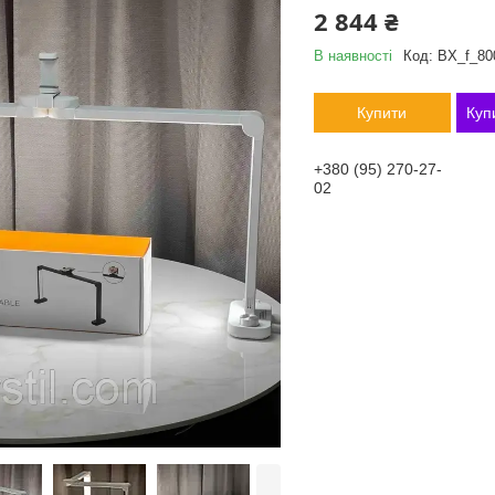
2 844 ₴
В наявності
Код:
BX_f_80
Купити
Куп
+380 (95) 270-27-
02