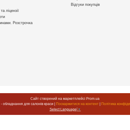
Відгуки покупців
та ліцензії
рти
инами. Розстрочка
Сайт створений на маркетплейсі
Prom.ua
УкрСтиль - обладнання для салонів краси |
Поскаржитися на контент
|
Політика конфіде
Select Language
▼