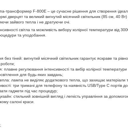
па-трансформер F-800E – це сучасне рішення для створення ідеальн
рмі дверцят та великий вигнутий місячний світильник (85 см, 40 Вт
ляючи зайвого тепла і не дратуючи очі.
сивності світла та можливість вибору колірної температури від 30
процедури та уподобання.
ня без тіней: вигнутий місячний світильник гарантує яскраве та рівн
 роботи;
: плавне регулювання інтенсивності та вибір колірної температури
світлення для будь-яких завдань;
 тепла: лампа не виділяє додаткового тепла, що захищає матеріали
вості: три тримачі для телефону та наявність USB/Type C портів 
увати гаджети під час процедур;
дизайн: стильний зовнішній вигляд і легкість управління за допомо
кому салоні краси.
;