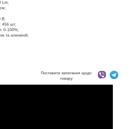
0 Lm;
 см;
 В;
в: 456 шт;
і: 0-100%;
ик та алюміній;
Поставити запитання щодо
товару