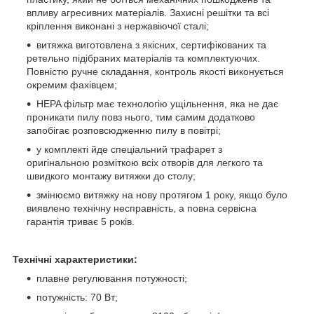
впливу агресивних матеріалів. Захисні решітки та всі
кріплення виконані з нержавіючої сталі;
витяжка виготовлена з якісних, сертифікованих та
ретельно підібраних матеріалів та комплектуючих.
Повністю ручне складання, контроль якості виконується
окремим фахівцем;
НEPA фільтр має технологію ущільнення, яка не дає
проникати пилу повз нього, тим самим додатково
запобігає розповсюдженню пилу в повітрі;
у комплекті йде спеціальний трафарет з
оригінальною розміткою всіх отворів для легкого та
швидкого монтажу витяжки до столу;
змінюємо витяжку на нову протягом 1 року, якщо було
виявлено технічну несправність, а повна сервісна
гарантія триває 5 років.
Технічні характеристики:
плавне регулювання потужності;
потужність: 70 Вт;