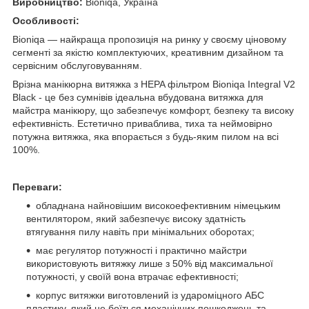
Виробництво:
Bioniqa,
Україна
Особливості:
Bioniqa — найкраща пропозиція на ринку у своєму ціновому
сегменті за якістю комплектуючих, креативним дизайном та
сервісним обслуговуванням.
Врізна манікюрна витяжка з HEPA фільтром Bioniqa Integral V2
Black - це без сумнівів ідеальна вбудована витяжка для
майстра манікюру, що забезпечує комфорт, безпеку та високу
ефективність. Естетично приваблива, тиха та неймовірно
потужна витяжка, яка впорається з будь-яким пилом на всі
100%.
Переваги:
обладнана найновішим високоефективним німецьким
вентилятором, який забезпечує високу здатність
втягування пилу навіть при мінімальних оборотах;
має регулятор потужності і практично майстри
використовують витяжку лише з 50% від максимальної
потужності, у своїй вона втрачає ефективності;
корпус витяжки виготовлений із удароміцного АБС
пластику, який не боїться механічних пошкоджень та