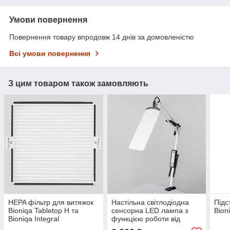
Умови повернення
Повернення товару впродовж 14 днів за домовленістю
Всі умови повернення
З цим товаром також замовляють
HEPA фільтр для витяжок
Настільна світлодіодна
Підс
Bioniqa Tabletop H та
сенсорна LED лампа з
Bion
Bioniqa Integral
функцією роботи від
повербанку та