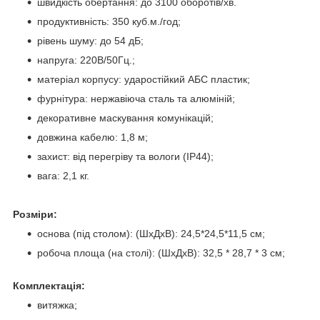
швидкість обертання: до 3100 оборотів/хв.
продуктивність: 350 куб.м./год;
рівень шуму: до 54 дБ;
напруга: 220В/50Гц.;
матеріал корпусу: ударостійкий АБС пластик;
фурнітура: нержавіюча сталь та алюміній;
декоративне маскування комунікацій;
довжина кабелю: 1,8 м;
захист: від перегріву та вологи (IP44);
вага: 2,1 кг.
Розміри:
основа (під столом): (ШхДхВ): 24,5*24,5*11,5 см;
робоча площа (на столі): (ШхДхВ): 32,5 * 28,7 * 3 см;
Комплектація:
витяжка;