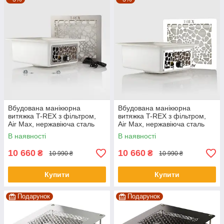
Вбудована манікюрна
Вбудована манікюрна
витяжка T-REX з фільтром,
витяжка T-REX з фільтром,
Air Max, нержавіюча сталь
Air Max, нержавіюча сталь
White
В наявності
В наявності
10 660
10 660
₴
₴
10 990 ₴
10 990 ₴
Купити
Купити
Подарунок
Подарунок