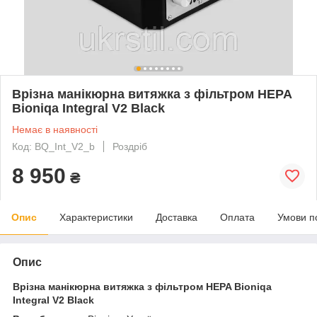
Врізна манікюрна витяжка з фільтром HEPA
Bioniqa Integral V2 Black
Немає в наявності
Код: BQ_Int_V2_b
Роздріб
8 950
₴
Опис
Характеристики
Доставка
Оплата
Умови п
Опис
Врізна манікюрна витяжка з фільтром HEPA Bioniqa
Integral V2 Black