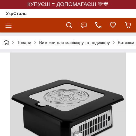
КУПУЄШ = ДОПОМАГАЄШ 💛💙
УкрСтиль
Товари
Витяжки для манікюру та педикюру
Витяжки в