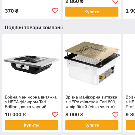
2 860
₴
регулюванням світла X-
LED-20 SW
370
1 9
₴
Купити
Подібні товари компанії
Врізна манікюрна витяжка
Врізна манікюрна витяжка
Вріз
з HEPA фільтром Teri
з HEPA фільтром Teri 800,
з HE
Brilliant, колір чорний
колір білий (сітка золота)
Prof,
(сітка чорна)
мета
10 000
8 000
9 3
₴
₴
Купити
Купити