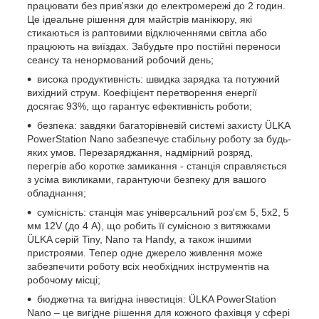
працювати без прив'язки до електромережі до 2 годин.
Це ідеальне рішення для майстрів манікюру, які
стикаються із раптовими відключеннями світла або
працюють на виїздах. Забудьте про постійні переноси
сеансу та ненормований робочий день;
висока продуктивність: швидка зарядка та потужний
вихідний струм. Коефіцієнт перетворення енергії
досягає 93%, що гарантує ефективність роботи;
безпека: завдяки багаторівневій системі захисту ÜLKA
PowerStation Nano забезпечує стабільну роботу за будь-
яких умов. Перезаряджання, надмірний розряд,
перегрів або коротке замикання - станція справляється
з усіма викликами, гарантуючи безпеку для вашого
обладнання;
сумісність: станція має універсальний роз'єм 5, 5х2, 5
мм 12V (до 4 А), що робить її сумісною з витяжками
ÜLKA серій Tiny, Nano та Handy, а також іншими
пристроями. Тепер одне джерело живлення може
забезпечити роботу всіх необхідних інструментів на
робочому місці;
бюджетна та вигідна інвестиція: ÜLKA PowerStation
Nano – це вигідне рішення для кожного фахівця у сфері