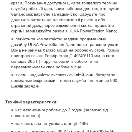
краси. Поєднання доступної ціни та тривалого терміну
служби робить її ідеальним вибором для тих, хто шукає
баланс між вартістю та надійністю. Забудьте про
додаткові витрати на альтернативні рішення або
втрачений дохід через відключення світла, працюйте
скрізь і заощаджуйте разом з ÜLKA PowerStation Nano;
легкість та компактність: завдяки продуманому
дизайну ÜLKA PowerStation Nano легко транспортувати.
Вона не займає багато місця на робочому столі. Розмір
пристрою всього Розмір станції: 40*40*110 мм, а вага
складає 265 (г) - зручно брати із собою та не
перевантажувати своє робоче місце;
якість і надійність: високоякісні літій-іонні батареї та
преміальні мікросхеми. Термін служби - не менше 800
циклів зарядки.
Технічні характеристики:
час автономної роботи: до 2 годин (залежно від
навантаження);
максимальна потужність станції: 48Вт;
ємність акумулятора: 38 Wh (Li-ion), 3.6V/9000mAh;