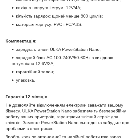
вихідна напруга і струм: 12V/4A;
кількість зарядок: щонайменше 800 циклів;
матеріал корпусу: PVC і PC/ABS.
Комплектація:
зарядна станція ÜLKA PowerStation Nano;
зарядний блок AC 100-240V/50-60Hz з вихідною
потужністю 12,6V/2А;
гарантійний талон;
упаковка.
Гарантія 12 місяців
Не дозволяйте відключенням електрики заважати вашому
бізнесу. ULKA PowerStation Nano забезпечить безперебійну
роботу ваших пристроїв, гарантуючи якісний сервіс для
клієнтів. Замовте PowerStation Nano сьогодні та забудьте про
проблеми з електрикою.
Зробіть крок до автономної та надійної роботи вже зараз.