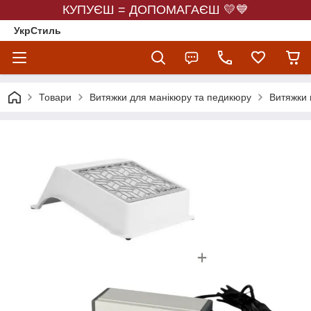
КУПУЄШ = ДОПОМАГАЄШ 💛💙
УкрСтиль
Товари
Витяжки для манікюру та педикюру
Витяжки 