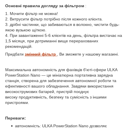
Основні правила догляду за фільтром
:
1. Мочити фільтр не можна!
2. Витрусити фільтр потрібно після кожного клієнта.
3. дрібні частинки, що забиваються в волокно, чистити будь-
якою вузькою щіткою.
4. При завантаженні 5-6 клієнтів на день, фільтра вистачає на
1,5 місяця, при дотриманні вище перерахованих
рекомендацій.
Придбати
змінний фільтр
, Ви зможете у нашому магазині.
Максимальна автономність для фахівців б'юті-сфери ULKA
PowerStation Nano — це мініатюрна портативна зарядна
станція, створена для забезпечення автономної роботи та
ефективності вашого обладнання. Завдяки використання
високострумових батарей, пристрій поєднує
високу продуктивність, безпеку та сумісність з іншими
пристроями.
Переваги:
автономність: ULKA PowerStation Nano дозволяє