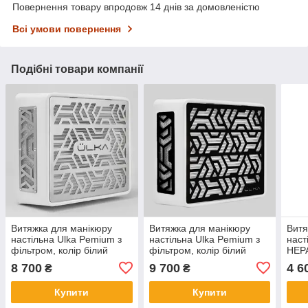
Повернення товару впродовж 14 днів за домовленістю
Всі умови повернення
Подібні товари компанії
Витяжка для манікюру
Витяжка для манікюру
Витя
настільна Ulka Pemium з
настільна Ulka Pemium з
наст
фільтром, колір білий
фільтром, колір білий
HEPA
(сітка металік)
(сітка чорна)
функ
8 700
9 700
4 6
₴
₴
пове
Купити
Купити