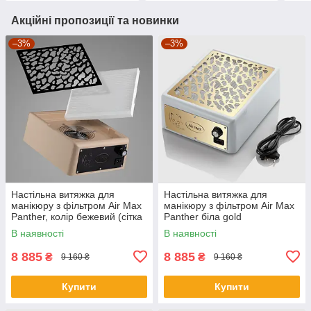
Акційні пропозиції та новинки
–3%
–3%
Настільна витяжка для
Настільна витяжка для
манікюру з фільтром Air Max
манікюру з фільтром Air Max
Panther, колір бежевий (сітка
Panther біла gold
чорна)
В наявності
В наявності
8 885
8 885
₴
₴
9 160 ₴
9 160 ₴
Купити
Купити