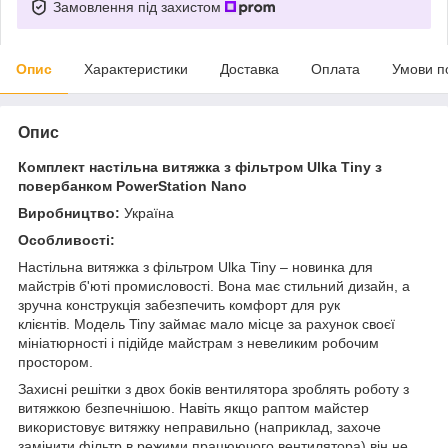
Замовлення під захистом
Опис
Характеристики
Доставка
Оплата
Умови п
Опис
Комплект настільна витяжка з фільтром Ulka Tiny з
повербанком PowerStation Nano
Виробництво:
Україна
Особливості:
Настільна витяжка з фільтром Ulka Tiny – новинка для
майстрів б'юті промисловості. Вона має стильний дизайн, а
зручна конструкція забезпечить комфорт для рук
клієнтів. Модель Tiny займає мало місце за рахунок своєї
мініатюрності і підійде майстрам з невеликим робочим
простором.
Захисні решітки з двох боків вентилятора зроблять роботу з
витяжкою безпечнішою. Навіть якщо раптом майстер
використовує витяжку неправильно (наприклад, захоче
замінити фільтр в режими працюючого вентилятора) він не