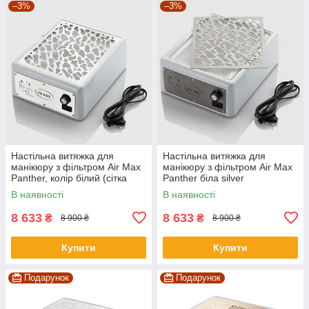
–3%
–3%
Настільна витяжка для
Настільна витяжка для
манікюру з фільтром Air Max
манікюру з фільтром Air Max
Panther, колір білий (сітка
Panther біла silver
біла)
В наявності
В наявності
8 633
8 633
₴
₴
8 900 ₴
8 900 ₴
Купити
Купити
Подарунок
Подарунок