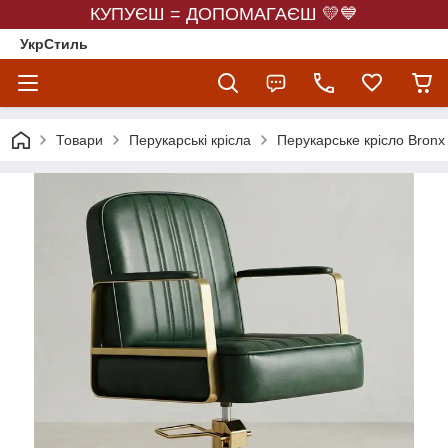
КУПУЄШ = ДОПОМАГАЄШ 💛💙
УкрСтиль
Товари
Перукарські крісла
Перукарське крісло Bronx