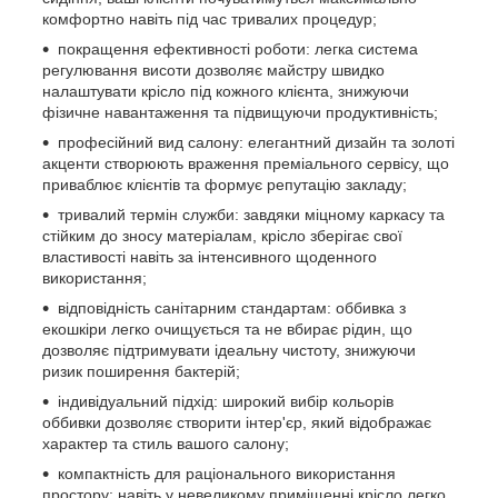
комфортно навіть під час тривалих процедур;
покращення ефективності роботи: легка система
регулювання висоти дозволяє майстру швидко
налаштувати крісло під кожного клієнта, знижуючи
фізичне навантаження та підвищуючи продуктивність;
професійний вид салону: елегантний дизайн та золоті
акценти створюють враження преміального сервісу, що
приваблює клієнтів та формує репутацію закладу;
тривалий термін служби: завдяки міцному каркасу та
стійким до зносу матеріалам, крісло зберігає свої
властивості навіть за інтенсивного щоденного
використання;
відповідність санітарним стандартам: оббивка з
екошкіри легко очищується та не вбирає рідин, що
дозволяє підтримувати ідеальну чистоту, знижуючи
ризик поширення бактерій;
індивідуальний підхід: широкий вибір кольорів
оббивки дозволяє створити інтер'єр, який відображає
характер та стиль вашого салону;
компактність для раціонального використання
простору: навіть у невеликому приміщенні крісло легко