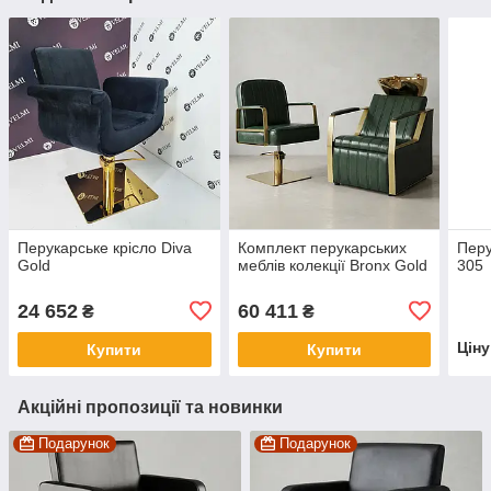
Перукарське крісло Diva
Комплект перукарських
Перу
Gold
меблів колекції Bronx Gold
305
24 652
60 411
₴
₴
Цін
Купити
Купити
Акційні пропозиції та новинки
Подарунок
Подарунок