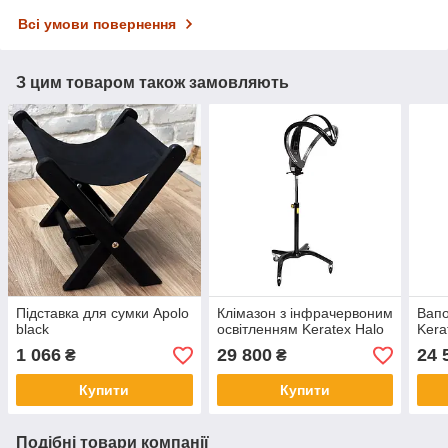
Всі умови повернення
З цим товаром також замовляють
Підставка для сумки Apolo
Клімазон з інфрачервоним
Вапо
black
освітленням Keratex Halo
Kera
1 066
29 800
24 
₴
₴
Купити
Купити
Подібні товари компанії