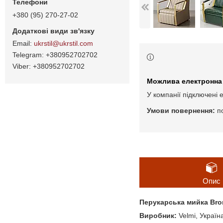
+380 (95) 270-27-02
ukrstil@ukrstil.com
+380952702702
+380952702702
У компанії підключені 
п
Опис
Перукарська мийка Bro
Виробник:
Velmi, Україн