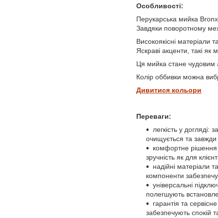
Особливості:
Перукарська мийка Bronx 
Завдяки поворотному мех
Високоякісні матеріали та
Яскраві акценти, такі як
Ця мийка стане чудовим а
Колір оббивки можна вибр
Дивитися кольори
Переваги:
легкість у догляді:
очищується та завжди 
комфортне рішення 
зручність як для клієнт
надійні матеріали т
компоненти забезпечую
універсальні підклю
полегшують встановле
гарантія та сервісн
забезпечують спокій т