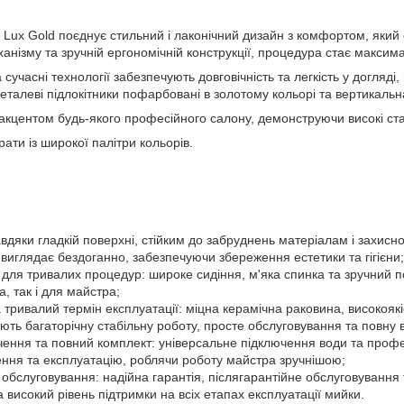
Lux Gold поєднує стильний і лаконічний дизайн з комфортом, який оц
анізму та зручній ергономічній конструкції, процедура стає макси
 сучасні технології забезпечують довговічність та легкість у догляд
 металеві підлокітники пофарбовані в золотому кольорі та вертикаль
кцентом будь-якого професійного салону, демонструючи високі стан
ати із широкої палітри кольорів.
 завдяки гладкій поверхні, стійким до забруднень матеріалам і захис
виглядає бездоганно, забезпечуючи збереження естетики та гігієни;
для тривалих процедур: широке сидіння, м'яка спинка та зручний 
а, так і для майстра;
а тривалий термін експлуатації: міцна керамічна раковина, високоякі
ть багаторічну стабільну роботу, просте обслуговування та повну в
чення та повний комплект: універсальне підключення води та проф
ння та експлуатацію, роблячи роботу майстра зручнішою;
е обслуговування: надійна гарантія, післягарантійне обслуговування 
а високий рівень підтримки на всіх етапах експлуатації мийки.