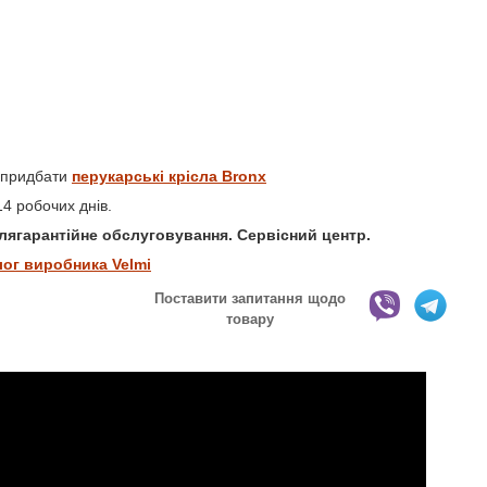
 придбати
перукарські крісла Bronx
4 робочих днів.
іслягарантійне обслуговування. Сервісний центр.
лог виробника Velmi
Поставити запитання щодо
товару