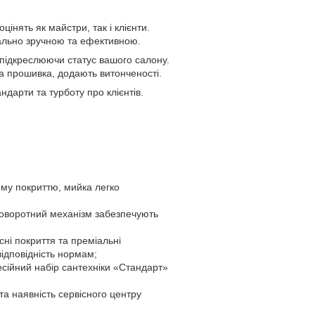
інять як майстри, так і клієнти.
мально зручною та ефективною.
і, підкреслюючи статус вашого салону.
на прошивка, додають витонченості.
дарти та турботу про клієнтів.
ному покриттю, мийка легко
поворотний механізм забезпечують
сні покриття та преміальні
ідповідність нормам;
есійний набір сантехніки «Стандарт»
та наявність сервісного центру