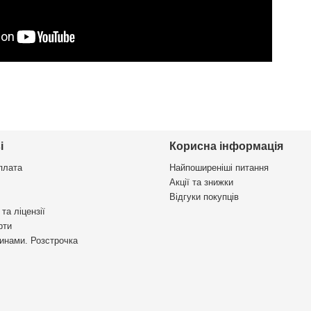
і
Корисна інформація
плата
Найпоширеніші питання
Акції та знижки
Відгуки покупців
та ліцензії
рти
инами. Розстрочка