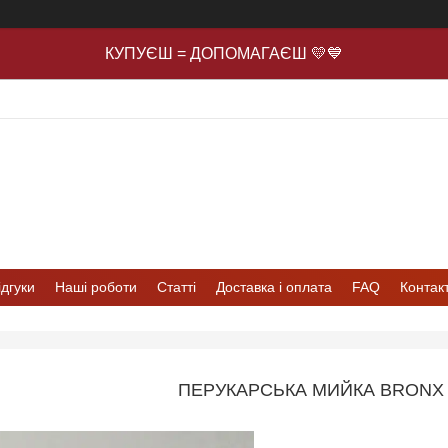
КУПУЄШ = ДОПОМАГАЄШ 💛💙
ідгуки
Наші роботи
Статті
Доставка і оплата
FAQ
Контак
ПЕРУКАРСЬКА МИЙКА BRONX