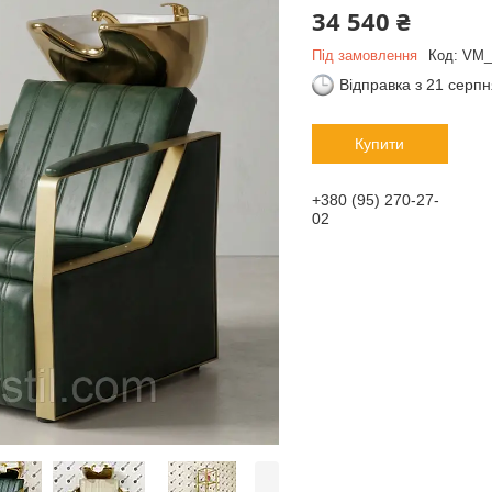
34 540 ₴
Під замовлення
Код:
VM_
Відправка з 21 серп
Купити
+380 (95) 270-27-
02