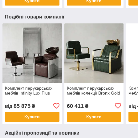
Купити
Купити
Подібні товари компанії
Комплект перукарських
Комплект перукарських
Комп
меблів Infinity Lux Plus
меблів колекції Bronx Gold
мебл
85 875
60 411
від
₴
₴
від
Купити
Купити
Акційні пропозиції та новинки