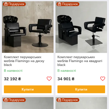
Подарунок
Подарунок
Комплект перукарських
Комплект перукарських
меблів Flamingo на диску
меблів Flamingo на квадраті
black
black
В наявності
В наявності
32 192
34 901
₴
₴
Купити
Купити
Подарунок
Подарунок