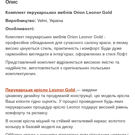
Опис
Комплект перукарських меблів Orion Leonor Gold
Виробництво:
Velmi, Україна
Особливості:
Комплект перукарських меблів Orion Leonor Gold -
професійне обладнання для сучасного салону краси, в якому
високо цінуються стиль, практичність і комфорт. Буде дуже
гармонійно виглядати в інтер'єрах, оформлених в стилі Лофт.
Представлений комплект відрізняється високою якістю та
надійністю, виготовляється з оригінальних польських
комплектуючих.
Перукарське крісло Leonor Gold
— завдяки
цікавому дизайну та продуманій конструкції, цю модель крісла
Ваші клієнти гідно оцінять. У процесі проведення будь-яких
перукарських процедур крісло Leonor подарує високий рівень
комфорту та релаксу.
В основі крісла міцний та стійкий металевий каркас золотого
кольору в базовій моделі на диску.
Оббивка крісла з екошкіри відповідає всім гігієнічним нормам і