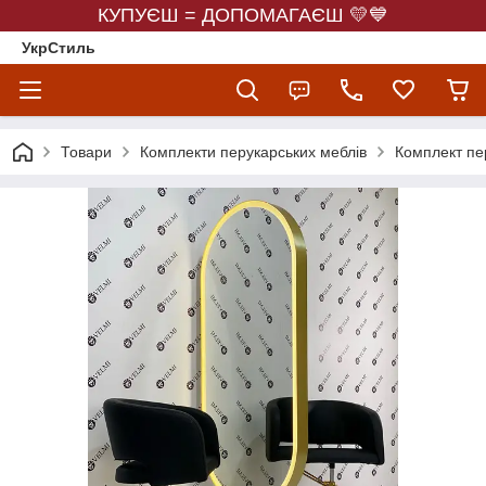
КУПУЄШ = ДОПОМАГАЄШ 💛💙
УкрСтиль
Товари
Комплекти перукарських меблів
Комплект пе