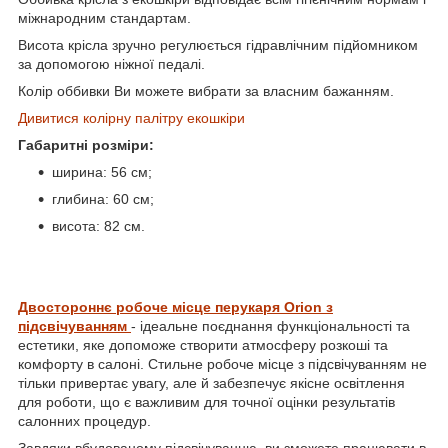
міжнародним стандартам.
Висота крісла зручно регулюється гідравлічним підйомником
за допомогою ніжної педалі.
Колір оббивки Ви можете вибрати за власним бажанням.
Дивитися колірну палітру екошкіри
Габаритні розміри:
ширина: 56 см;
глибина: 60 см;
висота: 82 см.
Двостороннє робоче місце перукаря Orion з
підсвічуванням
- ідеальне поєднання функціональності та
естетики, яке допоможе створити атмосферу розкоші та
комфорту в салоні. Стильне робоче місце з підсвічуванням не
тільки привертає увагу, але й забезпечує якісне освітлення
для роботи, що є важливим для точної оцінки результатів
салонних процедур.
Завдяки вбудованому підсвічуванню, ви зможете працювати в