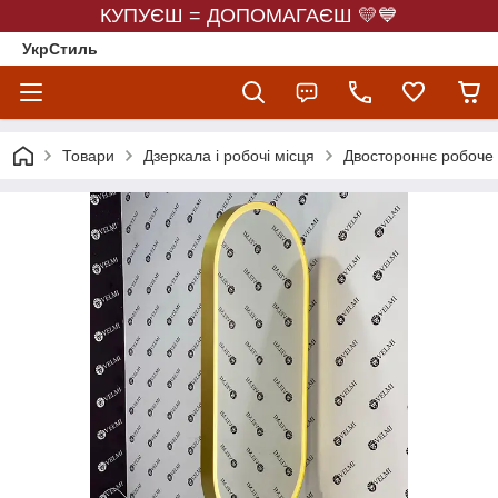
КУПУЄШ = ДОПОМАГАЄШ 💛💙
УкрСтиль
Товари
Дзеркала і робочі місця
Двостороннє робоче 