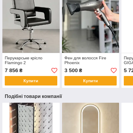
Перукарське крісло
Фен для волосся Fire
Перу
Flamingo 2
Phoenix
GIG
7 856
3 500
5 7
₴
₴
Купити
Купити
Подібні товари компанії