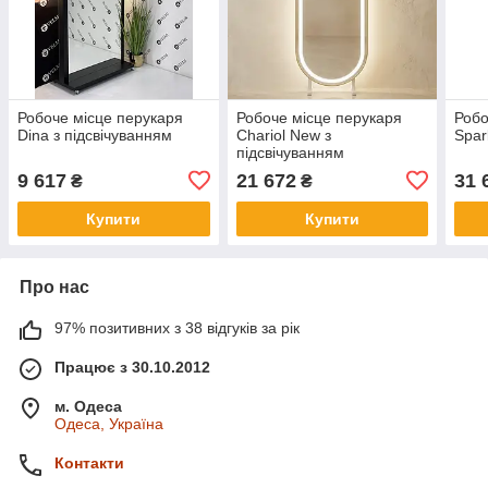
Робоче місце перукаря
Робоче місце перукаря
Робо
Dina з підсвічуванням
Chariol New з
Spar
підсвічуванням
9 617
21 672
31 
₴
₴
Купити
Купити
Про нас
97% позитивних з 38 відгуків за рік
Працює з 30.10.2012
м. Одеса
Одеса, Україна
Контакти