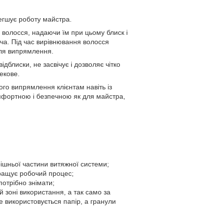
егшує роботу майстра.
волосся, надаючи їм при цьому блиск і
ча. Під час вирівнювання волосся
для випрямлення.
дблиски, не засвічує і дозволяє чітко
екове.
ого випрямлення клієнтам навіть із
омфортною і безпечною як для майстра,
ішньої частини витяжної системи;
кращує робочий процес;
отрібно знімати;
 зоні використання, а так само за
не використовується папір, а гранули