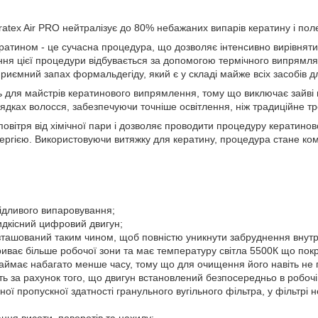
atex Air PRO нейтралізує до 80% небажаних випарів кератину і пол
атином - це сучасна процедура, що дозволяє інтенсивно вирівняти 
ння цієї процедури відбувається за допомогою термічного випрямля
риємний запах формальдегіду, який є у складі майже всіх засобів 
ь для майстрів кератинового випрямлення, тому що виключає зайві ві
дках волосся, забезпечуючи точніше освітлення, ніж традиційне тр
овітря від хімічної пари і дозволяє проводити процедуру кератинов
лергією. Використовуючи витяжку для кератину, процедура стане к
ідливого випаровування;
дкісний цифровий двигун;
зташований таким чином, щоб повністю уникнути забруднення внутр
риває більше робочої зони та має температуру світла 5500К що по
аймає набагато менше часу, тому що для очищення його навіть не п
ть за рахунок того, що двигун встановлений безпосередньо в робочій
ої пропускної здатності гранульного вугільного фільтра, у фільтрі 