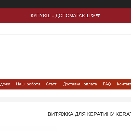
КУПУЄШ = ДОПОМАГАЄШ 💛💙
ідгуки
Наші роботи
Статті
Доставка і оплата
FAQ
Контак
ВИТЯЖКА ДЛЯ КЕРАТИНУ KERAT