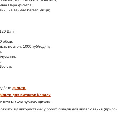
ання висоти, поворотів та нахилу;
міна Hepa фільтра;
анні, не займає багато місця;
120 Ватт;
0 об/хв;
сть повітря: 1000 куб/годину;
м;
ічування;
;
180 см;
ридбати
фільтр
.
фільтр для витяжок Keratex
чистити м'якою зубною щіткою.
лежить від використаних у роботі складів для випарювання (приблиз