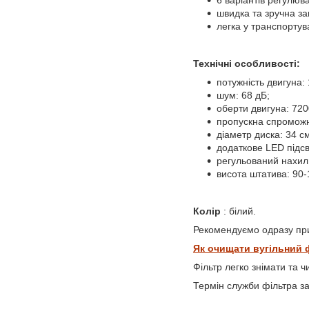
6 варіантів регулюв
швидка та зручна за
легка у транспортув
Технічні особливості:
потужність двигуна: 
шум: 68 дБ;
оберти двигуна: 720
пропускна спроможні
діаметр диска: 34 с
додаткове LED підсв
регульований нахил
висота штатива: 90-
Колір
: білий.
Рекомендуємо одразу п
Як очищати вугільний 
Фільтр легко знімати та 
Термін служби фільтра за