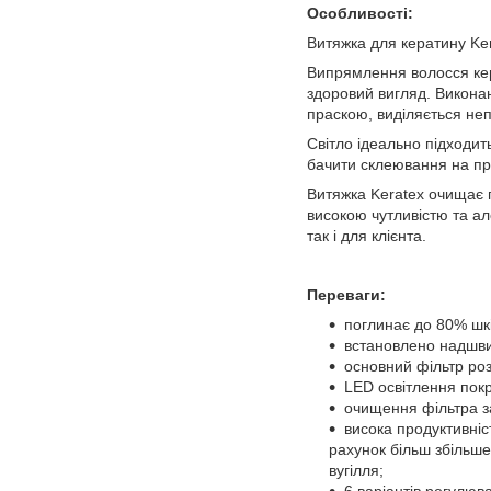
Особливості:
Витяжка для кератину Ker
Випрямлення волосся кер
здоровий вигляд. Викона
праскою, виділяється неп
Світло ідеально підходит
бачити склеювання на пря
Витяжка Keratex очищає п
високою чутливістю та а
так і для клієнта.
Переваги:
поглинає до 80% шк
встановлено надшви
основний фільтр ро
LED освітлення пок
очищення фільтра з
висока продуктивніс
рахунок більш збільшен
вугілля;