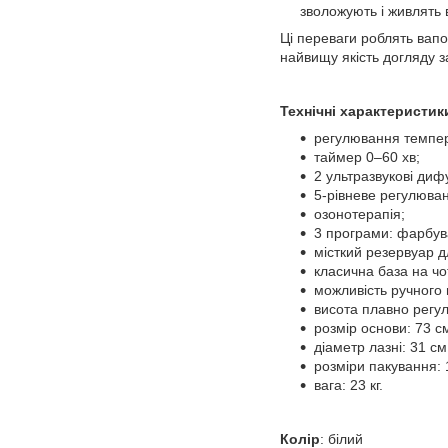
зволожують і живлять 
Ці переваги роблять вапо
найвищу якість догляду з
Технічні характеристик
регулювання темпер
таймер 0–60 хв;
2 ультразвукові диф
5-рівневе регулюван
озонотерапія;
3 програми: фарбув
місткий резервуар д
класична база на чо
можливість ручного
висота плавно регул
розмір основи: 73 с
діаметр лазні: 31 см
розміри пакування:
вага: 23 кг.
Колір
: білий