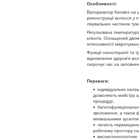
Особливості:
Вапоризатор Keratex на ш
реконструкції волосся у 
лікувальних частинок тум
Регульована температура
клієнта. Оснащений двом
інтенсивності мікротуман
Функції озонотерапії та
відновлення здоров'я вол
скорочує час на заповне
Переваги:
індивідуальне налаш
дозволяють майстру а
процедур;
багатофункціональні
зволоження, а також ф
мінімальними зусилля
легкість переміщенн
робочому простору сал
високотехнологічне 