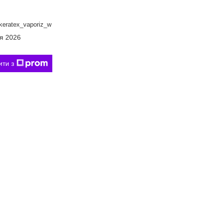
eratex_vaporiz_w
ня 2026
ити з