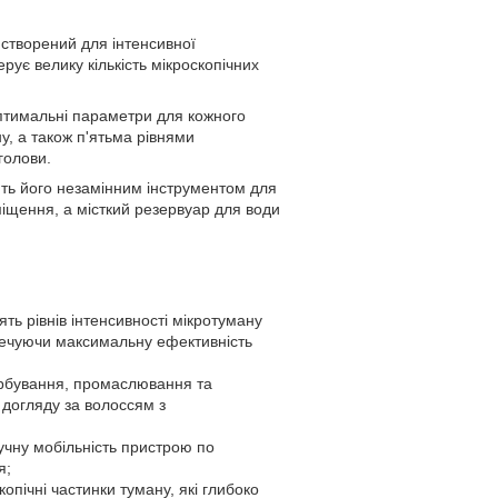
 створений для інтенсивної
рує велику кількість мікроскопічних
птимальні параметри для кожного
, а також п'ятьма рівнями
голови.
ть його незамінним інструментом для
міщення, а місткий резервуар для води
ть рівнів інтенсивності мікротуману
печуючи максимальну ефективність
фарбування, промаслювання та
 догляду за волоссям з
ручну мобільність пристрою по
я;
пічні частинки туману, які глибоко