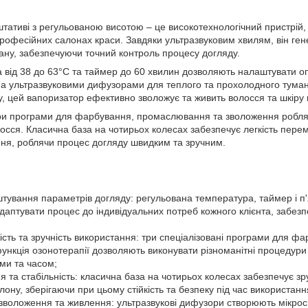
тативі з регульованою висотою – це високотехнологічний пристрій,
професійних салонах краси. Завдяки ультразвуковим хвилям, він гене
ану, забезпечуючи точний контроль процесу догляду.
 від 38 до 63°C та таймер до 60 хвилин дозволяють налаштувати о
а ультразвуковими дифузорами для теплого та прохолодного туману
у, цей вапоризатор ефективно зволожує та живить волосся та шкіру 
 три програми для фарбування, промаслювання та зволоження робля
осся. Класична база на чотирьох колесах забезпечує легкість пере
ння, роблячи процес догляду швидким та зручним.
тування параметрів догляду: регульована температура, таймер і п'я
даптувати процес до індивідуальних потреб кожного клієнта, забез
сть та зручність використання: три спеціалізовані програми для 
ункція озонотерапії дозволяють виконувати різноманітні процедури
ми та часом;
я та стабільність: класична база на чотирьох колесах забезпечує з
ону, зберігаючи при цьому стійкість та безпеку під час використанн
зволоження та живлення: ультразвукові дифузори створюють мікроско