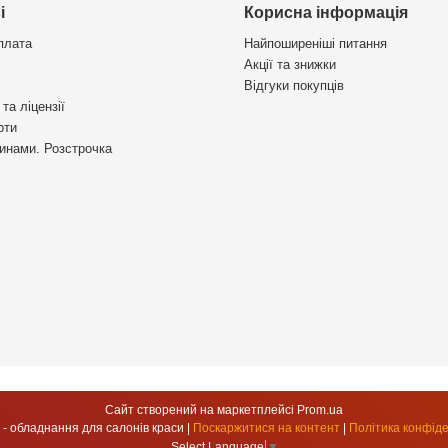
і
Корисна інформація
плата
Найпоширеніші питання
Акції та знижки
Відгуки покупців
та ліцензії
рти
инами. Розстрочка
Сайт створений на маркетплейсі
Prom.ua
УкрСтиль - обладнання для салонів краси |
Поскаржитися на контент
|
Політика конфіде
Select Language
▼