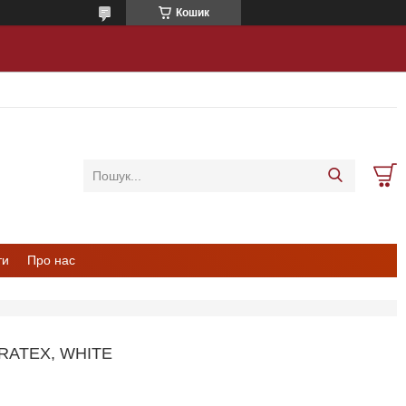
Кошик
ти
Про нас
RATEX, WHITE