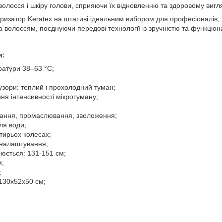
волосся і шкіру голови, сприяючи їх відновленню та здоровому вигл
ризатор Keratex на штативі ідеальним вибором для професіоналів, я
а волоссям, поєднуючи передові технології із зручністю та функціон
и:
атури 38–63 °C;
узори: теплий і прохолодний туман;
ня інтенсивності мікротуману;
ання, промаслювання, зволоження;
ля води;
тирьох колесах;
 налаштування;
юється: 131-151 см;
м;
;
 130x52x50 см;