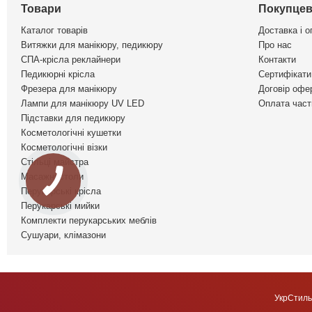
Товари
Покупцев
Каталог товарів
Доставка і о
Витяжки для манікюру, педикюру
Про нас
СПА-крісла реклайнери
Контакти
Педикюрні крісла
Сертифікати 
Фрезера для манікюру
Договір офе
Лампи для манікюру UV LED
Оплата част
Підставки для педикюру
Косметологічні кушетки
Косметологічні візки
Стільці майстра
Масажні столи
Перукарські крісла
Перукарські мийки
Комплекти перукарських меблів
Сушуари, клімазони