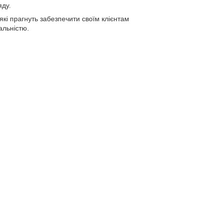
яду.
кі прагнуть забезпечити своїм клієнтам
альністю.