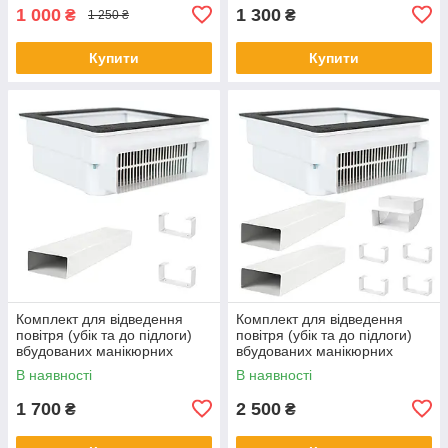
1 000
1 300
₴
₴
1 250 ₴
Купити
Купити
Комплект для відведення
Комплект для відведення
повітря (убік та до підлоги)
повітря (убік та до підлоги)
вбудованих манікюрних
вбудованих манікюрних
витяжок Teri Turbo / 800 (1
витяжок Teri Turbo / 800
В наявності
В наявності
метр)
(0,5+0,5 метра)
1 700
2 500
₴
₴