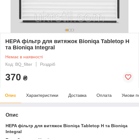
HEPA фільтр для витяжок Bioniqa Tabletop H
та Bioniqa Integral
Немає в наявності
Код: BQ_filter
Роздріб
370
₴
Опис
Характеристики
Доставка
Оплата
Умови п
Опис
HEPA фільтр для витяжок Bioniqa Tabletop H та Bioniqa
Integral