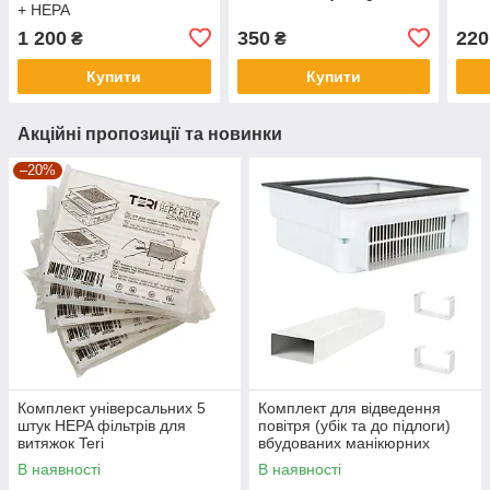
+ HEPA
1 200
350
220
₴
₴
Купити
Купити
Акційні пропозиції та новинки
–20%
Комплект універсальних 5
Комплект для відведення
штук HEPA фільтрів для
повітря (убік та до підлоги)
витяжок Teri
вбудованих манікюрних
витяжок Teri Turbo / 800 (0,5
В наявності
В наявності
метра)