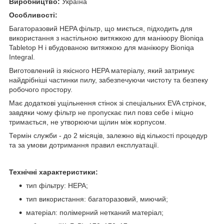
Виробництво:
Україна
Особливості:
Багаторазовий HEPA фільтр, що миється, підходить для
використання з настільною витяжкою для манікюру Bioniqa
Tabletop H і вбудованою витяжкою для манікюру Bioniqa
Integral.
Виготовлений із якісного HEPA матеріалу, який затримує
найдрібніші частинки пилу, забезпечуючи чистоту та безпеку
робочого простору.
Має додаткові ущільнення стінок зі спеціальних EVA стрічок,
завдяки чому фільтр не пропускає пил повз себе і міцно
тримається, не утворюючи щілин між корпусом.
Термін служби - до 2 місяців, залежно від кількості процедур
та за умови дотримання правил експлуатації.
Технічні характеристики:
тип фільтру: HEPA;
тип використання: багаторазовий, миючий;
матеріал: полімерний нетканий матеріал;