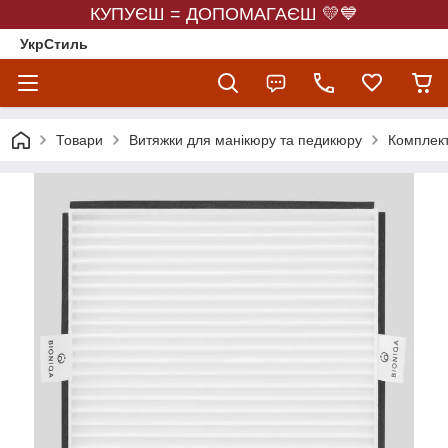
КУПУЄШ = ДОПОМАГАЄШ 💛💙
УкрСтиль
Товари
Витяжки для манікюру та педикюру
Комплект