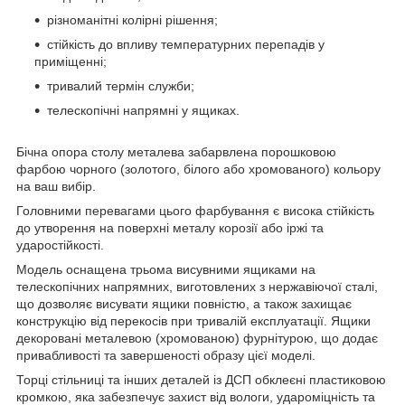
різноманітні колірні рішення;
стійкість до впливу температурних перепадів у
приміщенні;
тривалий термін служби;
телескопічні напрямні у ящиках.
Бічна опора столу металева забарвлена порошковою
фарбою чорного (золотого, білого або хромованого) кольору
на ваш вибір.
Головними перевагами цього фарбування є висока стійкість
до утворення на поверхні металу корозії або іржі та
ударостійкості.
Модель оснащена трьома висувними ящиками на
телескопічних напрямних, виготовлених з нержавіючої сталі,
що дозволяє висувати ящики повністю, а також захищає
конструкцію від перекосів при тривалій експлуатації. Ящики
декоровані металевою (хромованою) фурнітурою, що додає
привабливості та завершеності образу цієї моделі.
Торці стільниці та інших деталей із ДСП обклеєні пластиковою
кромкою, яка забезпечує захист від вологи, удароміцність та