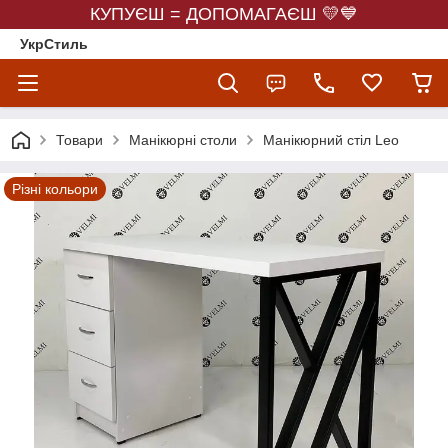
КУПУЄШ = ДОПОМАГАЄШ 💛💙
УкрСтиль
Товари
Манікюрні столи
Манікюрний стіл Leo
Різні кольори