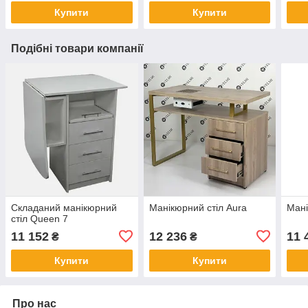
Купити
Купити
Подібні товари компанії
Складаний манікюрний
Манікюрний стіл Aura
Мані
стіл Queen 7
11 152
12 236
11 
₴
₴
Купити
Купити
Про нас