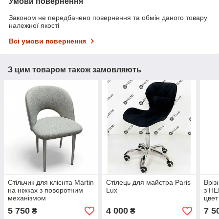
Умови повернення
Законом не передбачено повернення та обмін даного товару
належної якості
Всі умови повернення
З цим товаром також замовляють
Стільчик для клієнта Martin
Стілець для майстра Paris
Вріз
на ніжках з поворотним
Lux
з HE
механізмом
цвет
мета
5 750
4 000
7 5
₴
₴