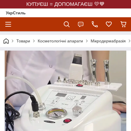
КУПУЄШ = ДОПОМАГАЄШ 💛💙
УкрСтиль
Товари
Косметологічні апарати
Мікродермабразія