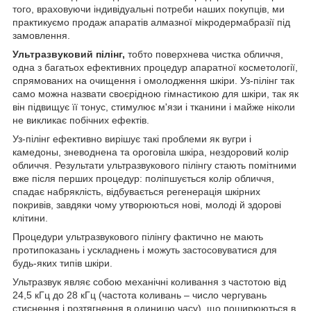
того, враховуючи індивідуальні потреби наших покупців, ми
практикуємо продаж апаратів алмазної мікродермабразії під
замовлення.
Ультразвуковий пілінг,
тобто поверхнева чистка обличчя,
одна з багатьох ефективних процедур апаратної косметології,
спрямованих на очищення і омолодження шкіри. Уз-пілінг так
само можна назвати своєрідною гімнастикою для шкіри, так як
він підвищує її тонус, стимулює м'язи і тканини і майже ніколи
не викликає побічних ефектів.
Уз-пілінг ефективно вирішує такі проблеми як вугри і
камедоны, зневоднена та ороговіла шкіра, нездоровий колір
обличчя. Результати ультразвукового пілінгу стають помітними
вже після перших процедур: поліпшується колір обличчя,
спадає набряклість, відбувається регенерація шкірних
покривів, завдяки чому утворюються нові, молоді й здорові
клітини.
Процедури ультразвукового пілінгу фактично не мають
протипоказань і ускладнень і можуть застосовуватися для
будь-яких типів шкіри.
Ультразвук являє собою механічні коливання з частотою від
24,5 кГц до 28 кГц (частота коливань – число чергувань
стиснення і розтягнення в одиницю часу), що поширюються в