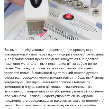
Заломлення відбувається, наприклад, при проходженні
ультразвукової хвилі через тканини шкіри і жирової клітковини.
У разі заломлення пучок променів зміщується і не досягає
наміченої мети, але ніяких негативних дій за собою це не
тягне. Ультразвук впливає на тканини хімічне, фізичне і
тепловий вплив. В залежності від того який переслідується
ефект від процедури можна використовувати будь-який вплив
ультразвуку. Співвідношення нетеплового і теплового
компонентів лікувального дії коливань визначається за
інтенсивності випромінювання або режиму впливу (постійного
або змінного). Тепловий ефект утворюється на кордоні
неоднорідного середовища за рахунок затухаючої поперечної
хвилі. Найбільша кількість тепла відчувається на суглобах і