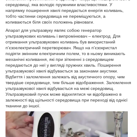
середовищі, яка володіє пружними властивостями. У
напрямку поширення хвилі передається енергія коливань,
тобто частинки середовища не переміщуються, а
коливаються біля своїх положень рівноваги.
Апарат для ультразвуку являє собою генератор
ультразвукових коливань і випромінювач – електрод. Для
отримання ультразвукових коливань був використаний
п'єзоелектричний перетворювач. Якщо на п'єзокристал
подіяти змінним електричним полем, то в ньому виникають
механічні коливання, які при зіткненні з середовищем
передаються до неї у вигляді пружних хвиль. Поширення
ультразвукової хвилі відбувається за законами акустики.
Відбиття і заломлення залежать від акустичного опору, чим
твердіше середовище, тим більше відображення. Заломлення
ультразвукової хвилі відбувається на межі середовищ.
Ультразвуковий пучок може відхилятися чи відображено в
залежності від щільності середовища при переході від однієї
тканини до іншої.