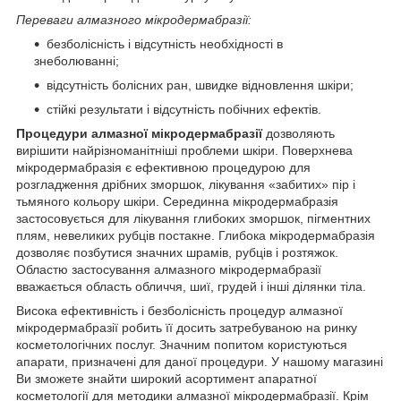
Переваги алмазного мікродермабразії:
безболісність і відсутність необхідності в
знеболюванні;
відсутність болісних ран, швидке відновлення шкіри;
стійкі результати і відсутність побічних ефектів.
Процедури алмазної мікродермабразії
дозволяють
вирішити найрізноманітніші проблеми шкіри. Поверхнева
мікродермабразія є ефективною процедурою для
розгладження дрібних зморшок, лікування «забитих» пір і
тьмяного кольору шкіри. Серединна мікродермабразія
застосовується для лікування глибоких зморшок, пігментних
плям, невеликих рубців постакне. Глибока мікродермабразія
дозволяє позбутися значних шрамів, рубців і розтяжок.
Областю застосування алмазного мікродермабразії
вважається область обличчя, шиї, грудей і інші ділянки тіла.
Висока ефективність і безболісність процедур алмазної
мікродермабразії робить її досить затребуваною на ринку
косметологічних послуг. Значним попитом користуються
апарати, призначені для даної процедури. У нашому магазині
Ви зможете знайти широкий асортимент апаратної
косметології для методики алмазної мікродермабразії. Крім