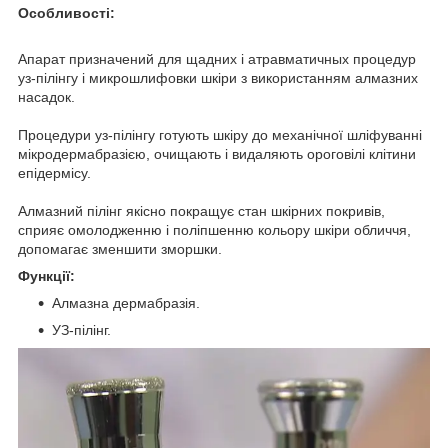
Особливості:
Апарат призначений для щадних і атравматичных процедур
уз-пілінгу і микрошлифовки шкіри з використанням алмазних
насадок.
Процедури уз-пілінгу готують шкіру до механічної шліфуванні
мікродермабразією, очищають і видаляють ороговілі клітини
епідермісу.
Алмазний пілінг якісно покращує стан шкірних покривів,
сприяє омолодженню і поліпшенню кольору шкіри обличчя,
допомагає зменшити зморшки.
Функції:
Алмазна дермабразія.
УЗ-пілінг.