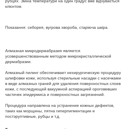
рубцях. Зміна температури на один градус вже відчувається
клієнтом.
Показання: себорея, вугрова хвороба, старіюча шкіра.
Алмазная микродермабразия является
усовершенствованным методом микрокристаллической
дермабразии.
Алмазный пилинг обеспечивает нехирургическую процедуру
шлифовки кожи, используя стерильные насадки с насечками
в виде алмазных граней для удаления поверхностных слоев
кожи, с последующей вакуумной аспирацией ороговевших
частичек эпидермиса и поверхностных загрязнений.
Процедура направлена на устранение кожных дефектов,
таких как морщины, пятна гиперпигментации и
постэруптивные, рубцы и т.д.