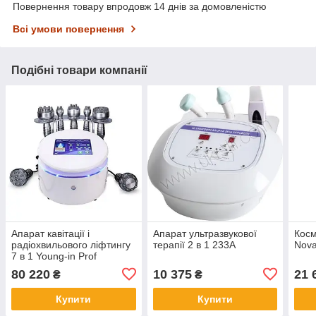
Повернення товару впродовж 14 днів за домовленістю
Всі умови повернення
Подібні товари компанії
Апарат кавітації і
Апарат ультразвукової
Косм
радіохвильового ліфтингу
терапії 2 в 1 233A
Nova
7 в 1 Young-in Prof
80 220
10 375
21 
₴
₴
Купити
Купити