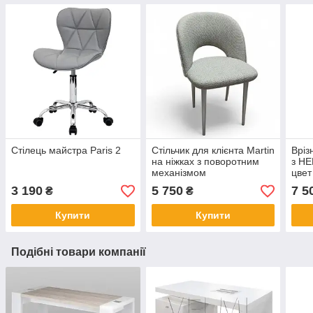
Стілець майстра Paris 2
Стільчик для клієнта Martin
Вріз
на ніжках з поворотним
з HE
механізмом
цвет
мета
3 190
5 750
7 5
₴
₴
Купити
Купити
Подібні товари компанії