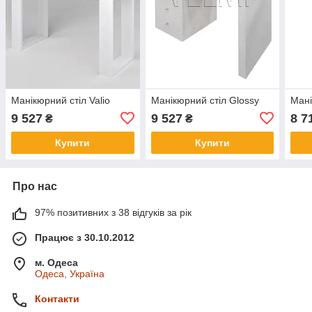
Манікюрний стіл Valio
Манікюрний стіл Glossy
Мані
9 527
9 527
8 7
₴
₴
Купити
Купити
Про нас
97% позитивних з 38 відгуків за рік
Працює з 30.10.2012
м. Одеса
Одеса, Україна
Контакти