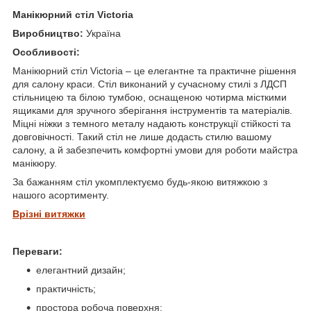
Манікюрний стіл Victoria
Виробництво:
Україна
Особливості:
Манікюрний стіл Victoria – це елегантне та практичне рішення
для салону краси. Стіл виконаний у сучасному стилі з ЛДСП
стільницею та білою тумбою, оснащеною чотирма місткими
ящиками для зручного зберігання інструментів та матеріалів.
Міцні ніжки з темного металу надають конструкції стійкості та
довговічності. Такий стіл не лише додасть стилю вашому
салону, а й забезпечить комфортні умови для роботи майстра
манікюру.
За бажанням стіл укомплектуємо будь-якою витяжкою з
нашого асортименту.
Врізні витяжки
Переваги:
елегантний дизайн;
практичність;
простора робоча поверхня;