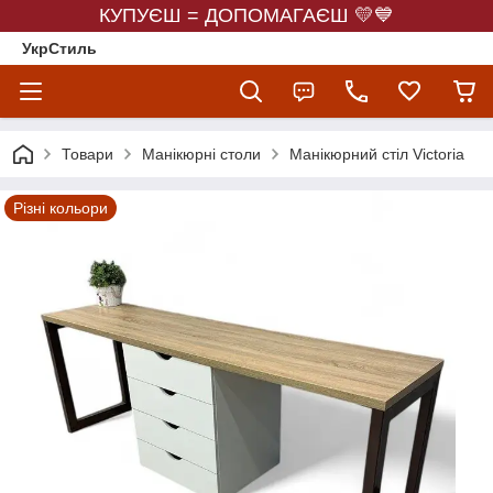
КУПУЄШ = ДОПОМАГАЄШ 💛💙
УкрСтиль
Товари
Манікюрні столи
Манікюрний стіл Victoria
Різні кольори